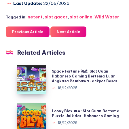
Last Update:
22/06/2025
netent
,
slot gacor
,
slot online
,
Wild Water
Tagged in:
Previous Article
Next Article
Related Articles
Space
Space Fortune 🚀💰: Slot Cuan
Fortune
Habanero Gaming Bertema Luar
Angkasa Pembawa Jackpot Besar!
🚀
18/12/2025
💰:
Slot
Cuan
Loony
Loony Blox 🎮🔥: Slot Cuan Bertema
Habanero
Blox
Puzzle Unik dari Habanero Gaming
Gaming
🎮
18/12/2025
Bertema
🔥: