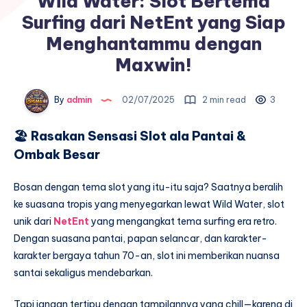
Wild Water: Slot Bertema
Surfing dari NetEnt yang Siap
Menghantammu dengan
Maxwin!
By
admin
02/07/2025
2 min read
3
🏖️ Rasakan Sensasi Slot ala Pantai &
Ombak Besar
Bosan dengan tema slot yang itu-itu saja? Saatnya beralih
ke suasana tropis yang menyegarkan lewat Wild Water, slot
unik dari
NetEnt
yang mengangkat tema surfing era retro.
Dengan suasana pantai, papan selancar, dan karakter-
karakter bergaya tahun 70-an, slot ini memberikan nuansa
santai sekaligus mendebarkan.
Tapi jangan tertipu dengan tampilannya yang chill—karena di