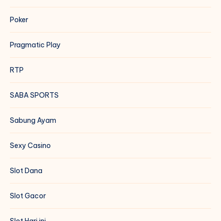
Poker
Pragmatic Play
RTP
SABA SPORTS
Sabung Ayam
Sexy Casino
Slot Dana
Slot Gacor