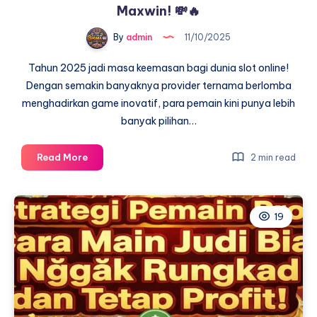
Maxwin! 💸🔥
By
admin
11/10/2025
Tahun 2025 jadi masa keemasan bagi dunia slot online!
Dengan semakin banyaknya provider ternama berlomba
menghadirkan game inovatif, para pemain kini punya lebih
banyak pilihan…
Provider
Read More
2 min read
Slot
Terbaik
yang
19
Cuan
2025:
Pilihan
Gacor
Buat
Pemain