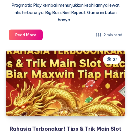
Pragmatic Play kembali menunjukkan keahliannya lewat
rilis terbarunya: Big Bass Reel Repeat. Game ini bukan
hanya…
Big
Read More
2 min read
Bass
Reel
Repeat
27
Pragmatic
Play:
Slot
Seru
Terbaru
dengan
Sensasi
Strike
Maxwin!
🎣
Rahasia Terbongkar! Tips & Trik Main Slot
💰