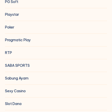
PG Soft
Playstar
Poker
Pragmatic Play
RTP
SABA SPORTS
Sabung Ayam
Sexy Casino
Slot Dana