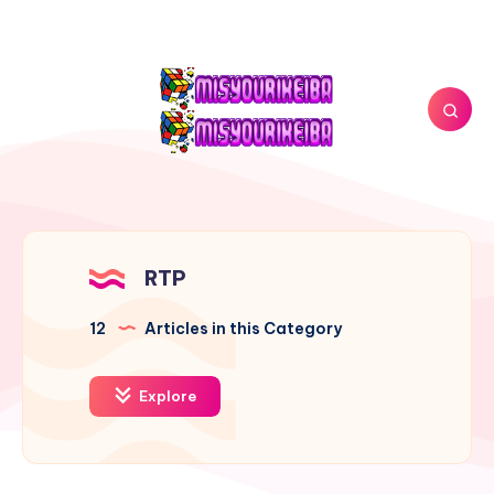
RTP
12
Articles in this Category
Explore