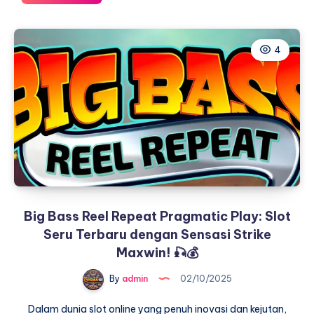
Empire
PGSoft
👑:
4
Slot
Terbaru
Bertema
Kerajaan
yang
Siap
Hadirkan
Maxwin
Besar!
💰
Big Bass Reel Repeat Pragmatic Play: Slot
🔥
Seru Terbaru dengan Sensasi Strike
Maxwin! 🎣💰
By
admin
02/10/2025
Dalam dunia slot online yang penuh inovasi dan kejutan,