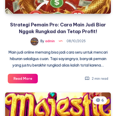
Pemburu
Maxwin!
💸
🔥
Strategi Pemain Pro: Cara Main Judi Biar
Nggak Rungkad dan Tetap Profit!
By
admin
08/10/2025
Main judi online memang bisa jadi cara seru untuk mencari
hiburan sekaligus cuan. Tapi sayangnya, banyak pemain
yang justru berakhir rungkad alias kalah total karena…
Strategi
Read More
2 min read
Pemain
Pro:
Cara
6
Main
Judi
Biar