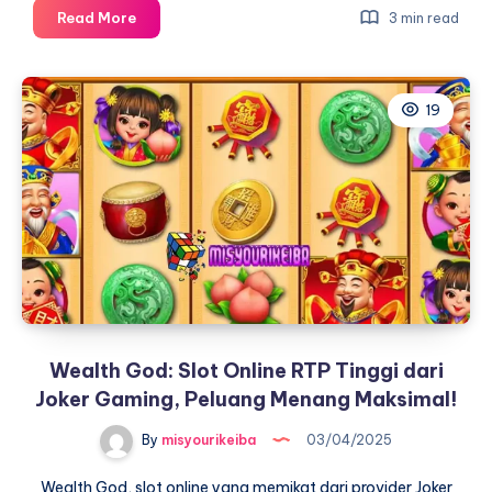
Gold
Read More
3 min read
Panther:
Slot
Online
19
Spadegaming
dengan
Tema
Alam
Liar
dan
Hadiah
Besar!
Wealth God: Slot Online RTP Tinggi dari
Joker Gaming, Peluang Menang Maksimal!
By
misyourikeiba
03/04/2025
Wealth God, slot online yang memikat dari provider Joker