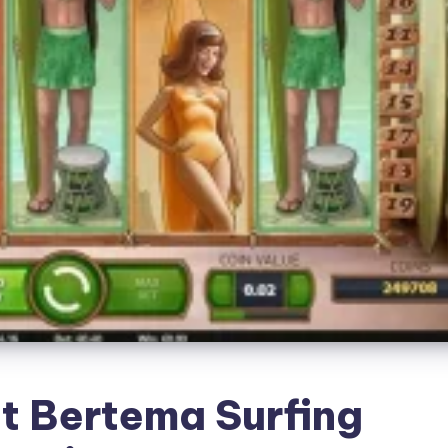
ot Bertema Surfing