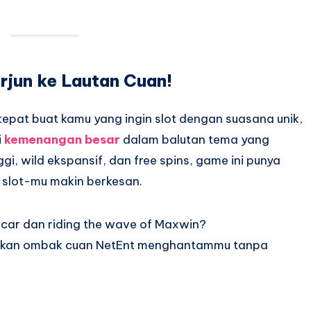
rjun ke Lautan Cuan!
 tepat buat kamu yang ingin slot dengan suasana unik,
i
kemenangan besar
dalam balutan tema yang
gi, wild ekspansif, dan free spins, game ini punya
 slot-mu makin berkesan.
ncar dan riding the wave of Maxwin?
arkan ombak cuan NetEnt menghantammu tanpa