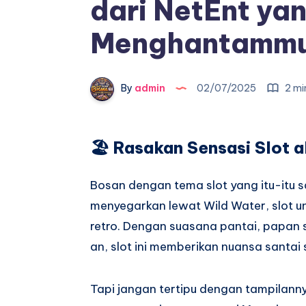
dari NetEnt ya
Menghantammu
By
admin
02/07/2025
2 mi
🏖️ Rasakan Sensasi Slot 
Bosan dengan tema slot yang itu-itu s
menyegarkan lewat Wild Water, slot un
retro. Dengan suasana pantai, papan 
an, slot ini memberikan nuansa santai
Tapi jangan tertipu dengan tampilanny