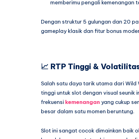
memberimu pengali kemenangan t
Dengan struktur 5 gulungan dan 20 pa
gameplay klasik dan fitur bonus moder
📈 RTP Tinggi & Volatilit
Salah satu daya tarik utama dari Wil
tinggi untuk slot dengan visual seunik 
frekuensi
kemenangan
yang cukup se
besar dalam satu momen beruntung.
Slot ini sangat cocok dimainkan baik o