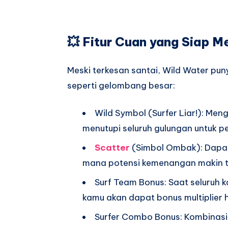
💥 Fitur Cuan yang Siap 
Meski terkesan santai, Wild Water puny
seperti gelombang besar:
Wild Symbol (Surfer Liar!): Men
menutupi seluruh gulungan untuk 
Scatter
(Simbol Ombak): Dapatk
mana potensi kemenangan makin t
Surf Team Bonus: Saat seluruh k
kamu akan dapat bonus multiplier h
Surfer Combo Bonus: Kombinasi 