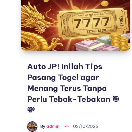
Togel
dari
Master
Angka
Profesional
Auto JP! Inilah Tips
Pasang Togel agar
Menang Terus Tanpa
Perlu Tebak-Tebakan 🎯
💸
By
admin
02/10/2025