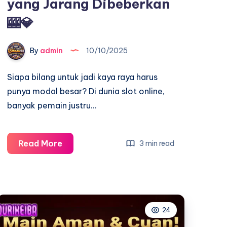
yang Jarang Dibeberkan
🎰💎
By
admin
10/10/2025
Siapa bilang untuk jadi kaya raya harus
punya modal besar? Di dunia slot online,
banyak pemain justru…
Modal
Read More
3 min read
Receh,
Cuan
Gede!
Rahasia
24
Jadi