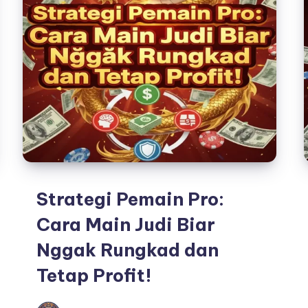
Hasil
Fair
dan
Peluang
Menang
Tinggi!
💥
Strategi Pemain Pro:
Cara Main Judi Biar
Nggak Rungkad dan
Tetap Profit!