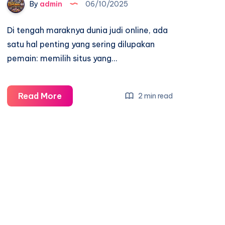
By
admin
06/10/2025
Di tengah maraknya dunia judi online, ada
satu hal penting yang sering dilupakan
pemain: memilih situs yang…
Main
Read More
2 min read
Aman
&
Cuan!
7
Tips
Memilih
Situs
Judi
Online