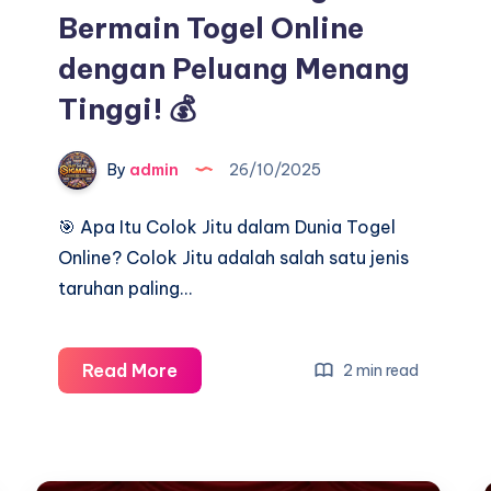
Bermain Togel Online
dengan Peluang Menang
Tinggi! 💰
By
admin
26/10/2025
🎯 Apa Itu Colok Jitu dalam Dunia Togel
Online? Colok Jitu adalah salah satu jenis
taruhan paling…
Penjelasan
Read More
2 min read
Lengkap
Colok
Jitu: