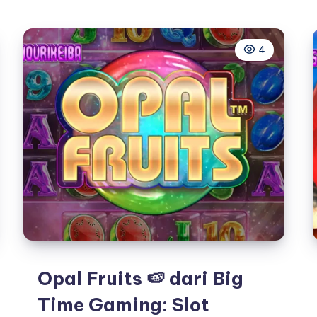
Cuan
2025:
Pilihan
4
Gacor
Buat
Pemain
Pemburu
Maxwin!
💸
🔥
Opal Fruits 🍉 dari Big
Time Gaming: Slot