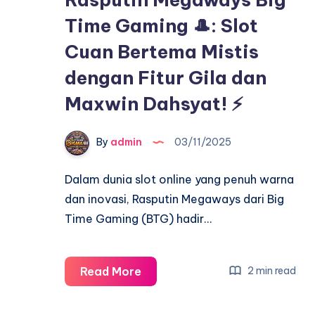
Time Gaming 🎩: Slot
Cuan Bertema Mistis
dengan Fitur Gila dan
Maxwin Dahsyat! ⚡
By
admin
03/11/2025
Dalam dunia slot online yang penuh warna
dan inovasi, Rasputin Megaways dari Big
Time Gaming (BTG) hadir…
Rasputin
Read More
2 min read
Megaways
Big