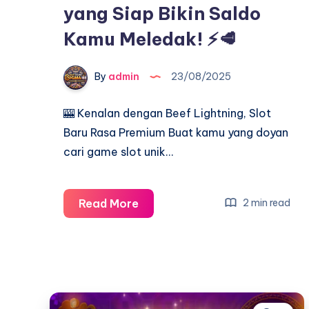
yang Siap Bikin Saldo
Kamu Meledak! ⚡🥩
By
admin
23/08/2025
🎰 Kenalan dengan Beef Lightning, Slot
Baru Rasa Premium Buat kamu yang doyan
cari game slot unik…
Beef
Read More
2 min read
Lightning:
Slot
Gacor
One
Time