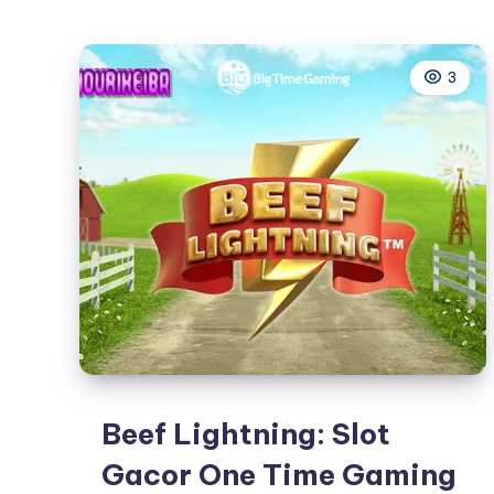
Hadiah
Besar
3
dan
Fitur
Gacor
dari
Big
Time
Gaming
yang
Bikin
Dompet
Tebal!
🎁
Beef Lightning: Slot
💸
Gacor One Time Gaming