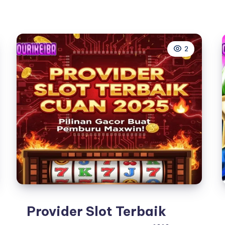
Big
Time
Gaming:
2
Slot
Cuan
Bertema
Lautan
yang
Siap
Tarik
Maxwin
Besar!
💰
🌊
Provider Slot Terbaik