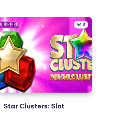
Slot
💫:
Dewa
11
Matahari
Big
Time
Gaming
Hadir
Membawa
Cuan
dan
Maxwin
Besar!
☀️
Star Clusters: Slot