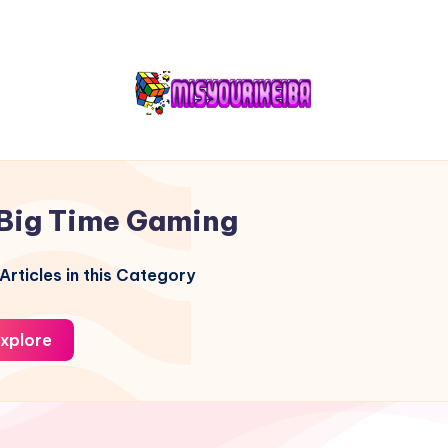
Big Time Gaming
Articles in this Category
xplore