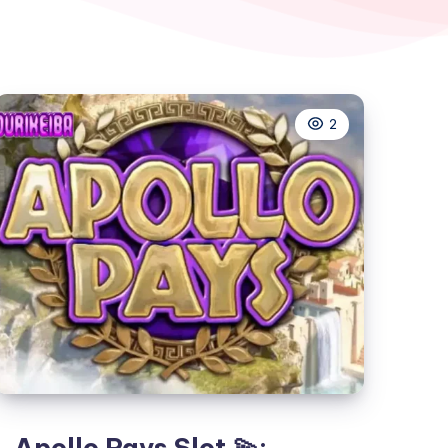
2
Apollo Pays Slot 💫: