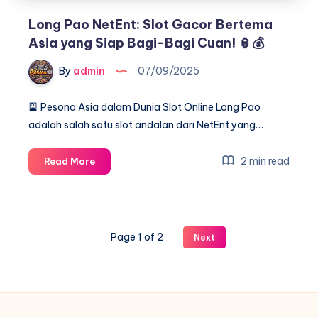
Jackpot
Besar!
Long Pao NetEnt: Slot Gacor Bertema
💥
Asia yang Siap Bagi-Bagi Cuan! 🏮💰
🔧
By
admin
07/09/2025
🎴 Pesona Asia dalam Dunia Slot Online Long Pao
adalah salah satu slot andalan dari NetEnt yang…
Long
2 min read
Read More
Pao
NetEnt:
Slot
Gacor
Page 1 of 2
Next
Bertema
Asia
yang
Siap
Bagi-