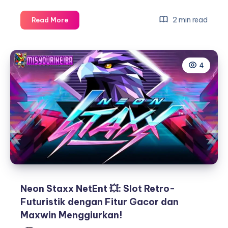
Eggomatic
2 min read
Read More
NetEnt
🥚
🤖:
4
Slot
Unik
dengan
Mesin
Telur
Gacor
dan
Peluang
Maxwin
Fantastis!
Neon Staxx NetEnt 💥: Slot Retro-
Futuristik dengan Fitur Gacor dan
Maxwin Menggiurkan!