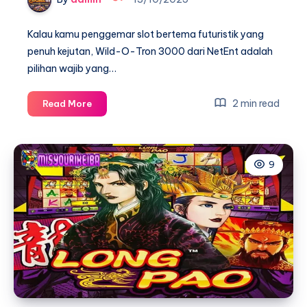
Kalau kamu penggemar slot bertema futuristik yang
penuh kejutan, Wild-O-Tron 3000 dari NetEnt adalah
pilihan wajib yang…
Wild-
2 min read
Read More
O-
Tron
3000
9
NetEnt
🎮:
Slot
Cuan
Bertema
Robot
yang
Siap
Ledakkan