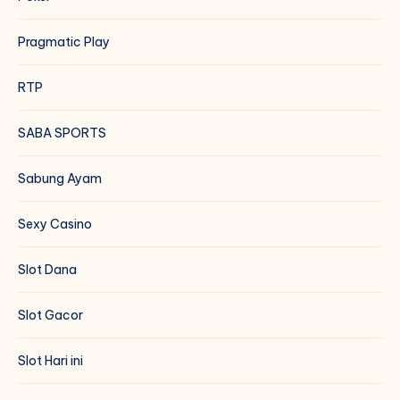
Pragmatic Play
RTP
SABA SPORTS
Sabung Ayam
Sexy Casino
Slot Dana
Slot Gacor
Slot Hari ini