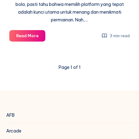
bola, pasti tahu bahwa memilih platform yang tepat
adalah kunci utama untuk menang dan menikmati
permainan. Nah,…
AFB
Read More
3 min read
Sports
🎯:
Cara
Betting
Page 1 of 1
Bola
yang
Mudah,
Cepat,
dan
Pasti
Cuan!
AFB
💸
⚽
Arcade