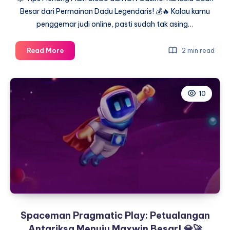
Besar dari Permainan Dadu Legendaris! 💰🔥 Kalau kamu
penggemar judi online, pasti sudah tak asing…
Rahasia
Read More
2 min read
Terbongkar!
Cara
Menang
10
Sicbo
dari
ION
Casino
Tanpa
Perlu
Hoki
🍀
🎯
Spaceman Pragmatic Play: Petualangan
Antariksa Menuju Maxwin Besar! 💎🚀