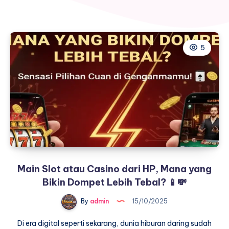
5
Main Slot atau Casino dari HP, Mana yang
Bikin Dompet Lebih Tebal? 📱💸
By
admin
15/10/2025
Di era digital seperti sekarang, dunia hiburan daring sudah