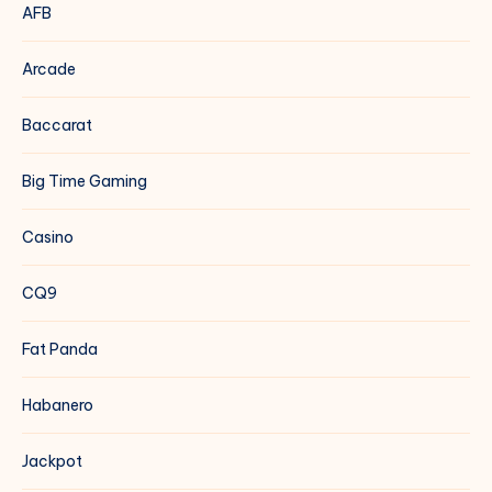
AFB
Arcade
Baccarat
Big Time Gaming
Casino
CQ9
Fat Panda
Habanero
Jackpot