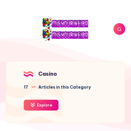
Casino
17
Articles in this Category
Explore