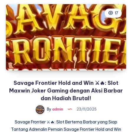
Bandidos
🌵
17
⚡:
Slot
Wild
West
Dari
Joker
Gaming
dengan
Fitur
Gacor
Savage Frontier Hold and Win ⚔️🔥: Slot
dan
Maxwin Joker Gaming dengan Aksi Barbar
Hadiah
Brutal!
dan Hadiah Brutal!
By
admin
23/11/2025
Savage Frontier ⚔️🔥: Slot Bertema Barbar yang Siap
Tantang Adrenalin Pemain Savage Frontier Hold and Win