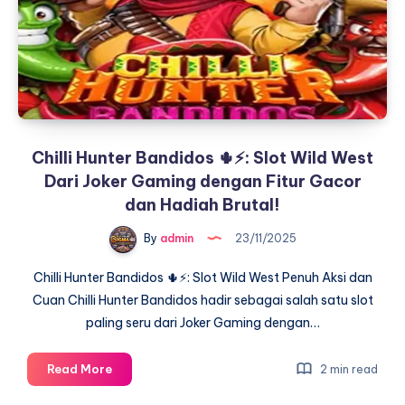
dengan
Peluang
Maxwin
Tinggi
dari
Joker
Gaming
Chilli Hunter Bandidos 🌵⚡: Slot Wild West
Dari Joker Gaming dengan Fitur Gacor
dan Hadiah Brutal!
By
admin
23/11/2025
Chilli Hunter Bandidos 🌵⚡: Slot Wild West Penuh Aksi dan
Cuan Chilli Hunter Bandidos hadir sebagai salah satu slot
paling seru dari Joker Gaming dengan…
Chilli
Read More
2 min read
Hunter