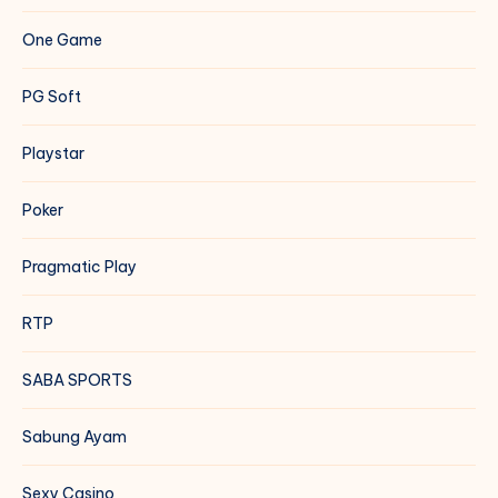
One Game
PG Soft
Playstar
Poker
Pragmatic Play
RTP
SABA SPORTS
Sabung Ayam
Sexy Casino