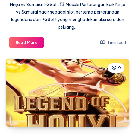
Ninja vs Samurai PGSoft 💥: Masuki Pertarungan Epik Ninja
vs Samurai hadir sebagai slot bertema pertarungan
legendaris dari PGSoft yang menghadirkan aksi seru dan
peluang…
Ninja
Read More
1 min read
vs
Samurai
PGSoft
9
💥:
Pertarungan
Legendaris
Pembawa
Maxwin
dan
Cuan
Cepat!