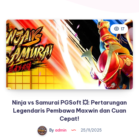
17
Ninja vs Samurai PGSoft 💥: Pertarungan
Legendaris Pembawa Maxwin dan Cuan
Cepat!
By
admin
25/11/2025