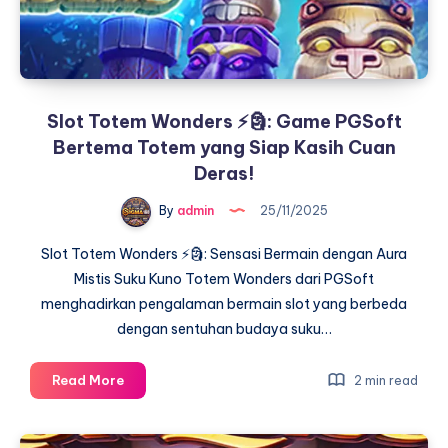
dengan
RTP
Gacor
dan
Cuan
Slot Totem Wonders ⚡🗿: Game PGSoft
Besar
Bertema Totem yang Siap Kasih Cuan
Deras!
By
admin
25/11/2025
Slot Totem Wonders ⚡🗿: Sensasi Bermain dengan Aura
Mistis Suku Kuno Totem Wonders dari PGSoft
menghadirkan pengalaman bermain slot yang berbeda
dengan sentuhan budaya suku…
Slot
Read More
2 min read
Totem
Wonders
⚡