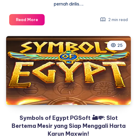
pernah dirilis….
Gem
Read More
2 min read
Saviour
Coquest
PGSoft
25
🔥
💰:
Slot
Petualangan
yang
Siap
Beri
Kamu
Maxwin
Besar!
Symbols of Egypt PGSoft 🏜️💸: Slot
Bertema Mesir yang Siap Menggali Harta
Karun Maxwin!