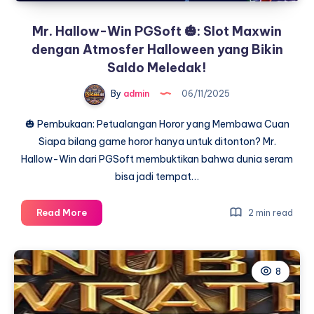
Karun
Mr. Hallow-Win PGSoft 🎃: Slot Maxwin
Maxwin!
dengan Atmosfer Halloween yang Bikin
Saldo Meledak!
By
admin
06/11/2025
🎃 Pembukaan: Petualangan Horor yang Membawa Cuan
Siapa bilang game horor hanya untuk ditonton? Mr.
Hallow-Win dari PGSoft membuktikan bahwa dunia seram
bisa jadi tempat…
Mr.
Read More
2 min read
Hallow-
Win
PGSoft
8
🎃:
Slot
Maxwin