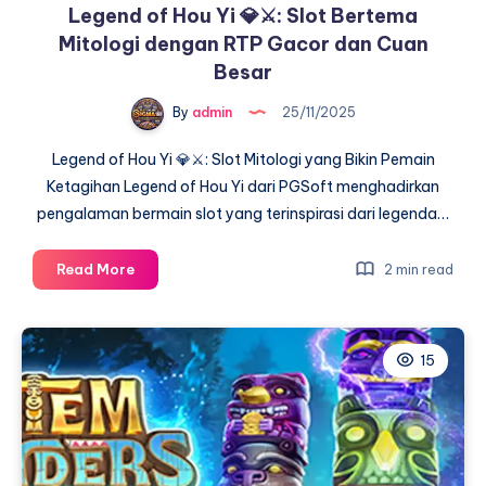
Legend of Hou Yi 💎⚔️: Slot Bertema
Mitologi dengan RTP Gacor dan Cuan
Besar
By
admin
25/11/2025
Legend of Hou Yi 💎⚔️: Slot Mitologi yang Bikin Pemain
Ketagihan Legend of Hou Yi dari PGSoft menghadirkan
pengalaman bermain slot yang terinspirasi dari legenda…
Legend
Read More
2 min read
of
Hou
Yi
15
💎
⚔️:
Slot
Bertema
Mitologi