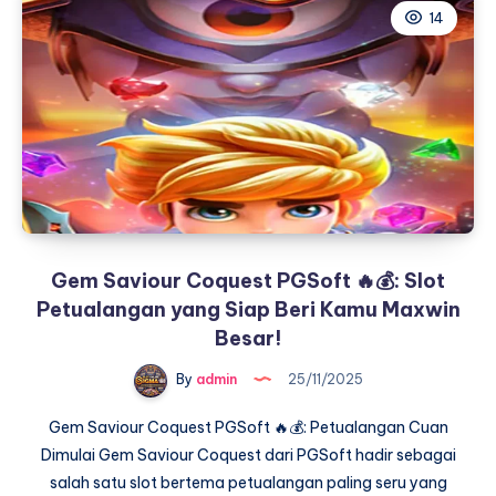
14
🗿:
Game
PGSoft
Bertema
Totem
yang
Siap
Kasih
Cuan
Deras!
Gem Saviour Coquest PGSoft 🔥💰: Slot
Petualangan yang Siap Beri Kamu Maxwin
Besar!
By
admin
25/11/2025
Gem Saviour Coquest PGSoft 🔥💰: Petualangan Cuan
Dimulai Gem Saviour Coquest dari PGSoft hadir sebagai
salah satu slot bertema petualangan paling seru yang