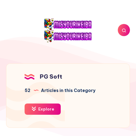
PG Soft
52
Articles in this Category
Explore