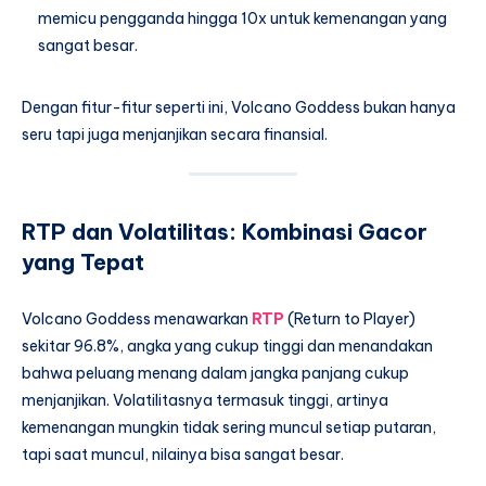
memicu pengganda hingga 10x untuk kemenangan yang
sangat besar.
Dengan fitur-fitur seperti ini, Volcano Goddess bukan hanya
seru tapi juga menjanjikan secara finansial.
RTP dan Volatilitas: Kombinasi Gacor
yang Tepat
Volcano Goddess menawarkan
RTP
(Return to Player)
sekitar 96.8%, angka yang cukup tinggi dan menandakan
bahwa peluang menang dalam jangka panjang cukup
menjanjikan. Volatilitasnya termasuk tinggi, artinya
kemenangan mungkin tidak sering muncul setiap putaran,
tapi saat muncul, nilainya bisa sangat besar.