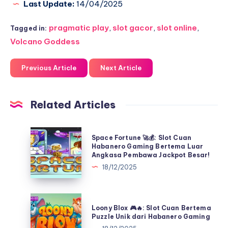
Last Update:
14/04/2025
pragmatic play
,
slot gacor
,
slot online
,
Tagged in:
Volcano Goddess
Previous Article
Next Article
Related Articles
Space
Space Fortune 🚀💰: Slot Cuan
Fortune
Habanero Gaming Bertema Luar
Angkasa Pembawa Jackpot Besar!
🚀
18/12/2025
💰:
Slot
Cuan
Loony
Loony Blox 🎮🔥: Slot Cuan Bertema
Habanero
Blox
Puzzle Unik dari Habanero Gaming
Gaming
🎮