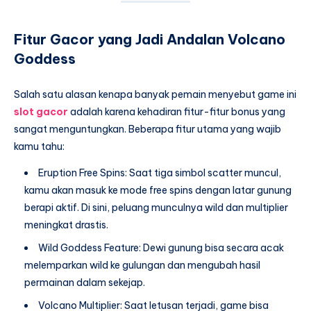
Fitur Gacor yang Jadi Andalan Volcano
Goddess
Salah satu alasan kenapa banyak pemain menyebut game ini
slot gacor
adalah karena kehadiran fitur-fitur bonus yang
sangat menguntungkan. Beberapa fitur utama yang wajib
kamu tahu:
Eruption Free Spins: Saat tiga simbol scatter muncul,
kamu akan masuk ke mode free spins dengan latar gunung
berapi aktif. Di sini, peluang munculnya wild dan multiplier
meningkat drastis.
Wild Goddess Feature: Dewi gunung bisa secara acak
melemparkan wild ke gulungan dan mengubah hasil
permainan dalam sekejap.
Volcano Multiplier: Saat letusan terjadi, game bisa