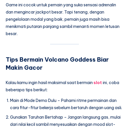
Game ini cocok untuk pemain yang suka sensasi adrenalin
dan mengincar jackpot besar. Tapi tenang, dengan
pengelolaan modal yang baik, pemain juga masih bisa
menikmati putaran panjang sambil menanti momen letusan
besar.
Tips Bermain Volcano Goddess Biar
Makin Gacor
Kalau kamu ingin hasil maksimal saat bermain
slot
ini, coba
beberapa tips berikut:
Main di Mode Demo Dulu – Pahami ritme permainan dan
cara fitur-fitur bekerja sebelum bertaruh dengan uang asli.
Gunakan Taruhan Bertahap – Jangan langsung gas, mulai
dari nilai kecil sambil menyesuaikan dengan mood slot-