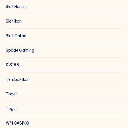
Slot Hari ini
Slot Ikan
Slot Online
Spade Gaming
SV388
Tembak Ikan
Togel
Togel
WM CASINO