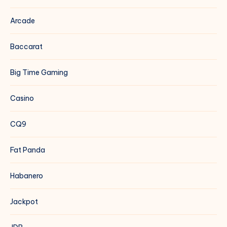
dan
Jackpot
Arcade
Menggiurkan
Baccarat
Big Time Gaming
Casino
CQ9
Fat Panda
Habanero
Jackpot