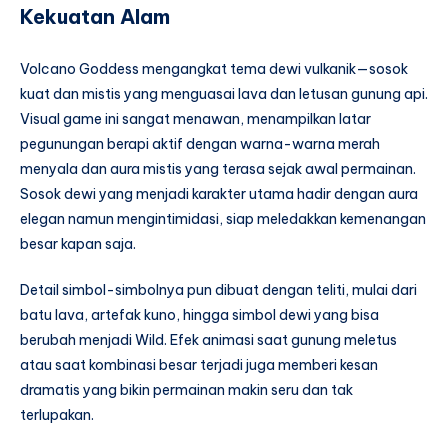
Kekuatan Alam
Volcano Goddess mengangkat tema dewi vulkanik—sosok
kuat dan mistis yang menguasai lava dan letusan gunung api.
Visual game ini sangat menawan, menampilkan latar
pegunungan berapi aktif dengan warna-warna merah
menyala dan aura mistis yang terasa sejak awal permainan.
Sosok dewi yang menjadi karakter utama hadir dengan aura
elegan namun mengintimidasi, siap meledakkan kemenangan
besar kapan saja.
Detail simbol-simbolnya pun dibuat dengan teliti, mulai dari
batu lava, artefak kuno, hingga simbol dewi yang bisa
berubah menjadi Wild. Efek animasi saat gunung meletus
atau saat kombinasi besar terjadi juga memberi kesan
dramatis yang bikin permainan makin seru dan tak
terlupakan.