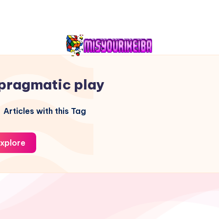
pragmatic play
Articles with this Tag
xplore