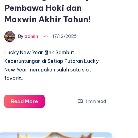
Pembawa Hoki dan
Maxwin Akhir Tahun!
By
admin
17/12/2025
Lucky New Year 🧧✨: Sambut
Keberuntungan di Setiap Putaran Lucky
New Year merupakan salah satu slot
favorit…
Lucky
Read More
1 min read
New
Year
🧧
✨: