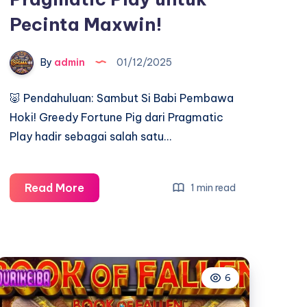
Pecinta Maxwin!
By
admin
01/12/2025
🐷 Pendahuluan: Sambut Si Babi Pembawa
Hoki! Greedy Fortune Pig dari Pragmatic
Play hadir sebagai salah satu…
Greedy
Read More
1 min read
Fortune
Pig
💰
✨:
6
Slot
Cuan