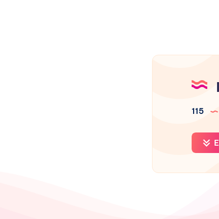
115
E