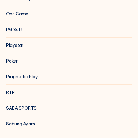
One Game
PG Soft
Playstar
Poker
Pragmatic Play
RTP
SABA SPORTS
Sabung Ayam