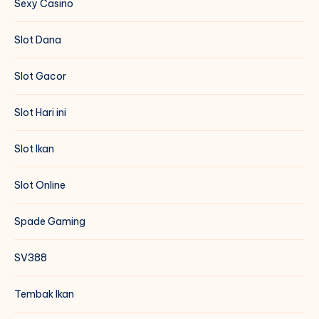
Sexy Casino
Slot Dana
Slot Gacor
Slot Hari ini
Slot Ikan
Slot Online
Spade Gaming
SV388
Tembak Ikan