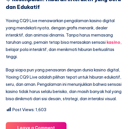
dan Edukatif
Yaxing CQ9 Live menawarkan pengalaman kasino digital
yang mendekati nyata, dengan grafis menarik, dealer
interaktif, dan animasi dinamis. Tanpa harus memasang
taruhan uang, pemain tetap bisa merasakan sensasi
kasino
,
belajar pola interaktif, dan menikmati hiburan berkualitas
tinggi.
Bagi siapa pun yang penasaran dengan dunia kasino digital,
Yaxing CQ9 Live adalah pilihan tepat untuk hiburan edukatif,
seru, dan aman. Pengalaman ini menunjukkan bahwa sensasi
kasino tidak harus selalu berisiko, dan masih banyak hal yang
bisa dinikmati dari sisi desain, strategi, dan interaksi visual.
Post Views:
1,603
Leave a Comment