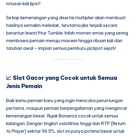
ratusan kali lipat!
Setiap kemenangan yang disertai multiplier akan membuat
hasilnya semakin meledak, terutama jika terjadi secara
beruntun lewat fitur Tumble. Inilah momen emas yang sering
membawa pemain menuju maxwin hingga ribuan kali dari
taruhan awal – impian semua pemburu jackpot sejati!
📈 Slot Gacor yang Cocok untuk Semua
Jenis Pemain
Baik kamu pemain baru yang ingin mencoba peruntungan
pertama, maupun pemain berpengalaman yang mengincar
kemenangan besar, Rujak Bonanza cocok untuk semua
kalangan. Dengan tingkat volatilitas tinggi dan RTP (Return
to Player) sekitar 96.5%, slot ini punya potensi besar untuk