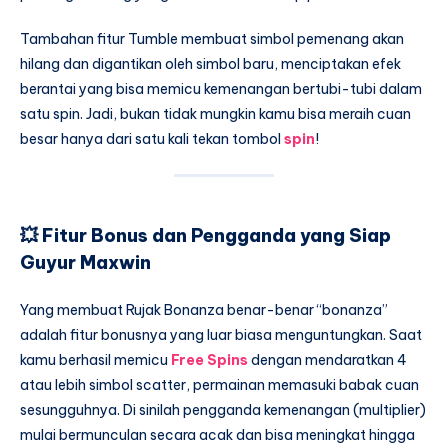
Tambahan fitur Tumble membuat simbol pemenang akan
hilang dan digantikan oleh simbol baru, menciptakan efek
berantai yang bisa memicu kemenangan bertubi-tubi dalam
satu spin. Jadi, bukan tidak mungkin kamu bisa meraih cuan
besar hanya dari satu kali tekan tombol
spin
!
💥 Fitur Bonus dan Pengganda yang Siap
Guyur Maxwin
Yang membuat Rujak Bonanza benar-benar “bonanza”
adalah fitur bonusnya yang luar biasa menguntungkan. Saat
kamu berhasil memicu
Free Spins
dengan mendaratkan 4
atau lebih simbol scatter, permainan memasuki babak cuan
sesungguhnya. Di sinilah pengganda kemenangan (multiplier)
mulai bermunculan secara acak dan bisa meningkat hingga