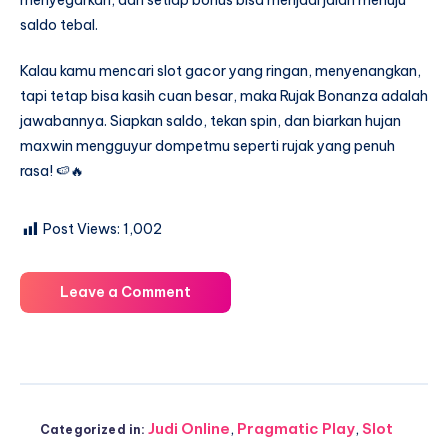
menyegarkan, dan setiap bonus bisa menjadi jalan menuju
saldo tebal.
Kalau kamu mencari slot gacor yang ringan, menyenangkan,
tapi tetap bisa kasih cuan besar, maka Rujak Bonanza adalah
jawabannya. Siapkan saldo, tekan spin, dan biarkan hujan
maxwin mengguyur dompetmu seperti rujak yang penuh
rasa! 🍉🔥
Post Views:
1,002
Leave a Comment
Judi Online
,
Pragmatic Play
,
Slot
Categorized in: