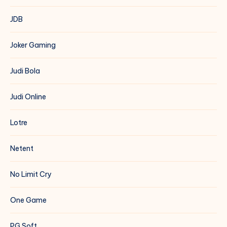
JDB
Joker Gaming
Judi Bola
Judi Online
Lotre
Netent
No Limit Cry
One Game
PG Soft