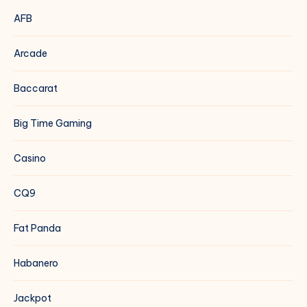
Cinta
AFB
dan
Jackpot
Arcade
Menggiurkan
Baccarat
Big Time Gaming
Casino
CQ9
Fat Panda
Habanero
Jackpot