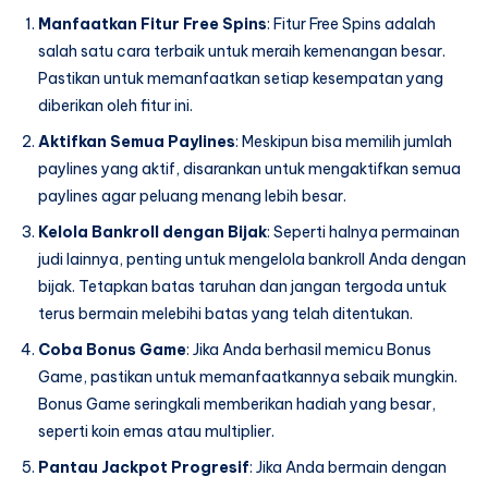
Manfaatkan Fitur Free Spins
: Fitur Free Spins adalah
salah satu cara terbaik untuk meraih kemenangan besar.
Pastikan untuk memanfaatkan setiap kesempatan yang
diberikan oleh fitur ini.
Aktifkan Semua Paylines
: Meskipun bisa memilih jumlah
paylines yang aktif, disarankan untuk mengaktifkan semua
paylines agar peluang menang lebih besar.
Kelola Bankroll dengan Bijak
: Seperti halnya permainan
judi lainnya, penting untuk mengelola bankroll Anda dengan
bijak. Tetapkan batas taruhan dan jangan tergoda untuk
terus bermain melebihi batas yang telah ditentukan.
Coba Bonus Game
: Jika Anda berhasil memicu Bonus
Game, pastikan untuk memanfaatkannya sebaik mungkin.
Bonus Game seringkali memberikan hadiah yang besar,
seperti koin emas atau multiplier.
Pantau Jackpot Progresif
: Jika Anda bermain dengan