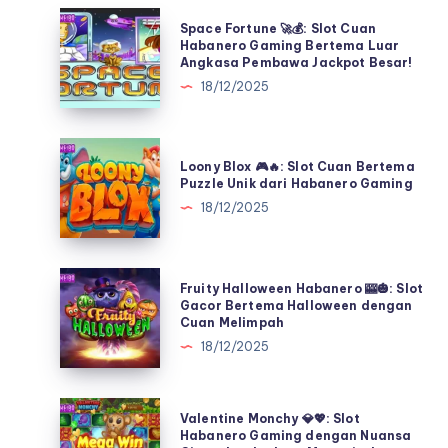
Space
Space Fortune 🚀💰: Slot Cuan
Fortune
Habanero Gaming Bertema Luar
Angkasa Pembawa Jackpot Besar!
🚀
18/12/2025
💰:
Slot
Cuan
Loony
Loony Blox 🎮🔥: Slot Cuan Bertema
Habanero
Blox
Puzzle Unik dari Habanero Gaming
Gaming
🎮
18/12/2025
Bertema
🔥:
Luar
Slot
Angkasa
Cuan
Fruity
Fruity Halloween Habanero 🎰🎃: Slot
Pembawa
Bertema
Halloween
Gacor Bertema Halloween dengan
Jackpot
Cuan Melimpah
Puzzle
Habanero
Besar!
18/12/2025
Unik
🎰
dari
🎃:
Habanero
Slot
Valentine
Valentine Monchy 💎💖: Slot
Gaming
Gacor
Monchy
Habanero Gaming dengan Nuansa