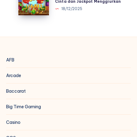
Cinta dan Jackpot Menggiurkan
Bertema
💎
18/12/2025
Halloween
💖:
dengan
Slot
Cuan
Habanero
Melimpah
Gaming
dengan
Nuansa
Cinta
AFB
dan
Jackpot
Arcade
Menggiurkan
Baccarat
Big Time Gaming
Casino