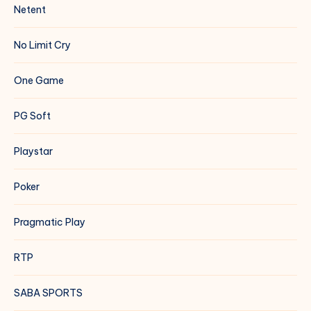
Netent
No Limit Cry
One Game
PG Soft
Playstar
Poker
Pragmatic Play
RTP
SABA SPORTS