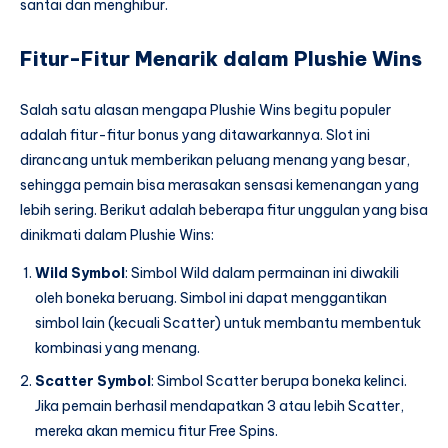
santai dan menghibur.
Fitur-Fitur Menarik dalam Plushie Wins
Salah satu alasan mengapa Plushie Wins begitu populer
adalah fitur-fitur bonus yang ditawarkannya. Slot ini
dirancang untuk memberikan peluang menang yang besar,
sehingga pemain bisa merasakan sensasi kemenangan yang
lebih sering. Berikut adalah beberapa fitur unggulan yang bisa
dinikmati dalam Plushie Wins:
Wild Symbol
: Simbol Wild dalam permainan ini diwakili
oleh boneka beruang. Simbol ini dapat menggantikan
simbol lain (kecuali Scatter) untuk membantu membentuk
kombinasi yang menang.
Scatter Symbol
: Simbol Scatter berupa boneka kelinci.
Jika pemain berhasil mendapatkan 3 atau lebih Scatter,
mereka akan memicu fitur Free Spins.