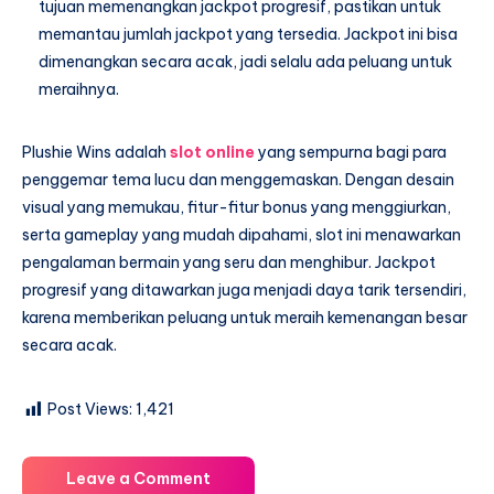
tujuan memenangkan jackpot progresif, pastikan untuk
memantau jumlah jackpot yang tersedia. Jackpot ini bisa
dimenangkan secara acak, jadi selalu ada peluang untuk
meraihnya.
Plushie Wins adalah
slot online
yang sempurna bagi para
penggemar tema lucu dan menggemaskan. Dengan desain
visual yang memukau, fitur-fitur bonus yang menggiurkan,
serta gameplay yang mudah dipahami, slot ini menawarkan
pengalaman bermain yang seru dan menghibur. Jackpot
progresif yang ditawarkan juga menjadi daya tarik tersendiri,
karena memberikan peluang untuk meraih kemenangan besar
secara acak.
Post Views:
1,421
Leave a Comment