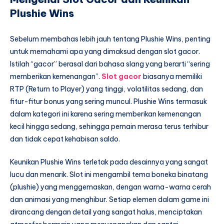
Plushie Wins
Sebelum membahas lebih jauh tentang Plushie Wins, penting
untuk memahami apa yang dimaksud dengan slot gacor.
Istilah “gacor” berasal dari bahasa slang yang berarti “sering
memberikan kemenangan”.
Slot gacor
biasanya memiliki
RTP (Return to Player) yang tinggi, volatilitas sedang, dan
fitur-fitur bonus yang sering muncul. Plushie Wins termasuk
dalam kategori ini karena sering memberikan kemenangan
kecil hingga sedang, sehingga pemain merasa terus terhibur
dan tidak cepat kehabisan saldo.
Keunikan Plushie Wins terletak pada desainnya yang sangat
lucu dan menarik. Slot ini mengambil tema boneka binatang
(plushie) yang menggemaskan, dengan warna-warna cerah
dan animasi yang menghibur. Setiap elemen dalam game ini
dirancang dengan detail yang sangat halus, menciptakan