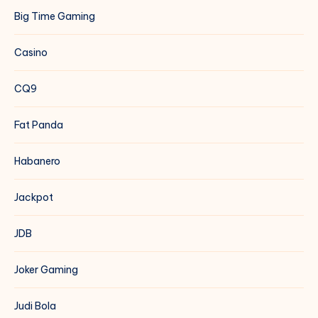
Big Time Gaming
Casino
CQ9
Fat Panda
Habanero
Jackpot
JDB
Joker Gaming
Judi Bola