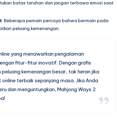
ntukan batas taruhan dan jangan terbawa emosi saat
t
: Beberapa pemain percaya bahwa bermain pada
katkan peluang kemenangan.
online yang menawarkan pengalaman
gan fitur-fitur inovatif. Dengan grafis
 peluang kemenangan besar, tak heran jika
t online terbaik sepanjang masa. Jika Anda
seru dan menguntungkan, Mahjong Ways 2
ba!