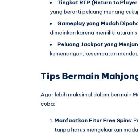
Tingkat RTP (Return to Player
yang berarti peluang menang cukup
Gameplay yang Mudah Dipah
dimainkan karena memiliki aturan 
Peluang Jackpot yang Menjan
kemenangan, kesempatan mendapat
Tips Bermain Mahjon
Agar lebih maksimal dalam bermain Ma
coba:
Manfaatkan Fitur Free Spins
: 
tanpa harus mengeluarkan moda