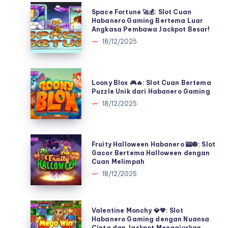
Space
Space Fortune 🚀💰: Slot Cuan
Fortune
Habanero Gaming Bertema Luar
Angkasa Pembawa Jackpot Besar!
🚀
18/12/2025
💰:
Slot
Cuan
Loony
Loony Blox 🎮🔥: Slot Cuan Bertema
Habanero
Blox
Puzzle Unik dari Habanero Gaming
Gaming
🎮
18/12/2025
Bertema
🔥:
Luar
Slot
Angkasa
Cuan
Fruity
Fruity Halloween Habanero 🎰🎃: Slot
Pembawa
Bertema
Halloween
Gacor Bertema Halloween dengan
Jackpot
Cuan Melimpah
Puzzle
Habanero
Besar!
18/12/2025
Unik
🎰
dari
🎃:
Habanero
Slot
Valentine
Valentine Monchy 💎💖: Slot
Gaming
Gacor
Monchy
Habanero Gaming dengan Nuansa
Cinta dan Jackpot Menggiurkan