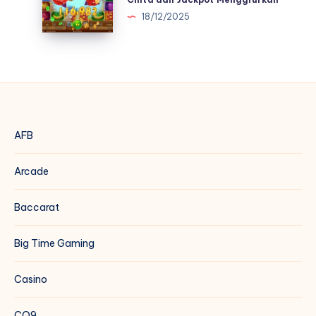
Bertema
💎
18/12/2025
Halloween
💖:
dengan
Slot
Cuan
Habanero
Melimpah
Gaming
dengan
Nuansa
Cinta
AFB
dan
Jackpot
Arcade
Menggiurkan
Baccarat
Big Time Gaming
Casino
CQ9