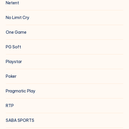
Netent
No Limit Cry
One Game
PG Soft
Playstar
Poker
Pragmatic Play
RTP
SABA SPORTS