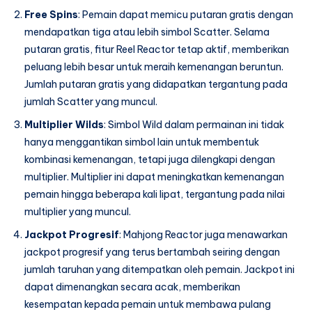
Free Spins
: Pemain dapat memicu putaran gratis dengan
mendapatkan tiga atau lebih simbol Scatter. Selama
putaran gratis, fitur Reel Reactor tetap aktif, memberikan
peluang lebih besar untuk meraih kemenangan beruntun.
Jumlah putaran gratis yang didapatkan tergantung pada
jumlah Scatter yang muncul.
Multiplier Wilds
: Simbol Wild dalam permainan ini tidak
hanya menggantikan simbol lain untuk membentuk
kombinasi kemenangan, tetapi juga dilengkapi dengan
multiplier. Multiplier ini dapat meningkatkan kemenangan
pemain hingga beberapa kali lipat, tergantung pada nilai
multiplier yang muncul.
Jackpot Progresif
: Mahjong Reactor juga menawarkan
jackpot progresif yang terus bertambah seiring dengan
jumlah taruhan yang ditempatkan oleh pemain. Jackpot ini
dapat dimenangkan secara acak, memberikan
kesempatan kepada pemain untuk membawa pulang