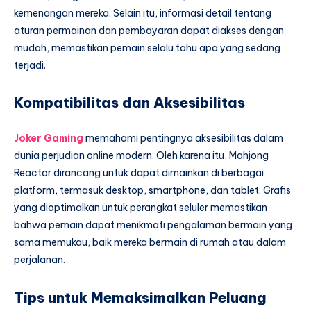
kemenangan mereka. Selain itu, informasi detail tentang
aturan permainan dan pembayaran dapat diakses dengan
mudah, memastikan pemain selalu tahu apa yang sedang
terjadi.
Kompatibilitas dan Aksesibilitas
Joker Gaming
memahami pentingnya aksesibilitas dalam
dunia perjudian online modern. Oleh karena itu, Mahjong
Reactor dirancang untuk dapat dimainkan di berbagai
platform, termasuk desktop, smartphone, dan tablet. Grafis
yang dioptimalkan untuk perangkat seluler memastikan
bahwa pemain dapat menikmati pengalaman bermain yang
sama memukau, baik mereka bermain di rumah atau dalam
perjalanan.
Tips untuk Memaksimalkan Peluang