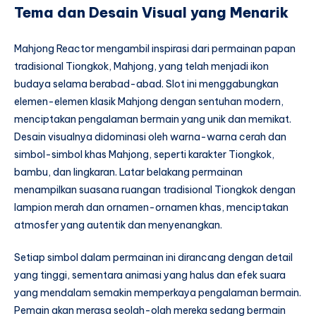
Tema dan Desain Visual yang Menarik
Mahjong Reactor mengambil inspirasi dari permainan papan
tradisional Tiongkok, Mahjong, yang telah menjadi ikon
budaya selama berabad-abad. Slot ini menggabungkan
elemen-elemen klasik Mahjong dengan sentuhan modern,
menciptakan pengalaman bermain yang unik dan memikat.
Desain visualnya didominasi oleh warna-warna cerah dan
simbol-simbol khas Mahjong, seperti karakter Tiongkok,
bambu, dan lingkaran. Latar belakang permainan
menampilkan suasana ruangan tradisional Tiongkok dengan
lampion merah dan ornamen-ornamen khas, menciptakan
atmosfer yang autentik dan menyenangkan.
Setiap simbol dalam permainan ini dirancang dengan detail
yang tinggi, sementara animasi yang halus dan efek suara
yang mendalam semakin memperkaya pengalaman bermain.
Pemain akan merasa seolah-olah mereka sedang bermain