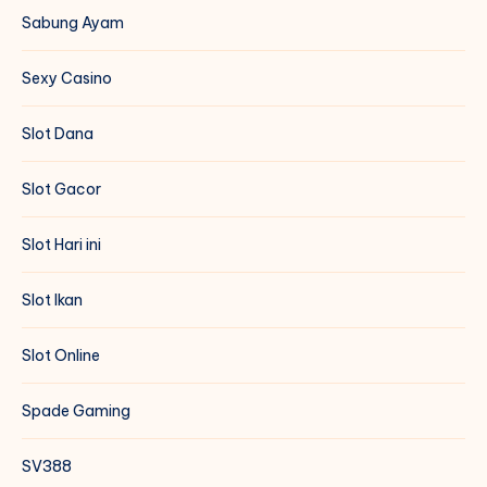
Sabung Ayam
Sexy Casino
Slot Dana
Slot Gacor
Slot Hari ini
Slot Ikan
Slot Online
Spade Gaming
SV388