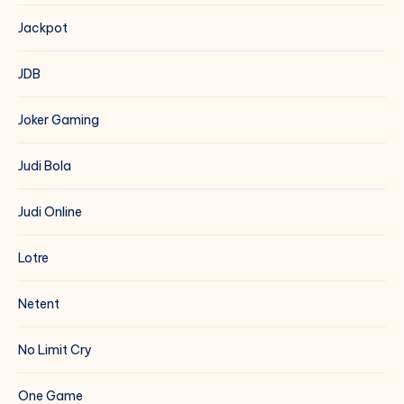
Jackpot
JDB
Joker Gaming
Judi Bola
Judi Online
Lotre
Netent
No Limit Cry
One Game