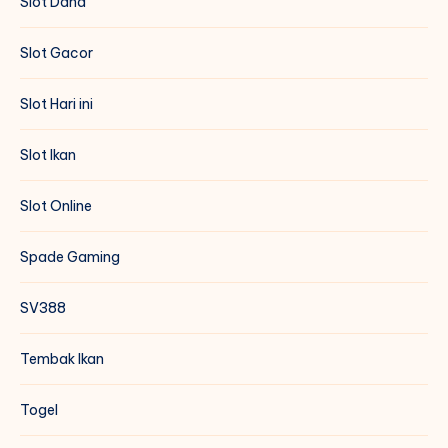
Slot Dana
Slot Gacor
Slot Hari ini
Slot Ikan
Slot Online
Spade Gaming
SV388
Tembak Ikan
Togel