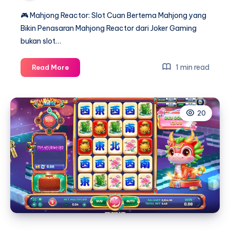
🎮 Mahjong Reactor: Slot Cuan Bertema Mahjong yang
Bikin Penasaran Mahjong Reactor dari Joker Gaming
bukan slot…
Mahjong
1 min read
Read More
Reactor:
Kombinasi
Simbol
20
Gacor
dan
Hadiah
Besar
dari
Joker
Gaming!
🧠
🎰