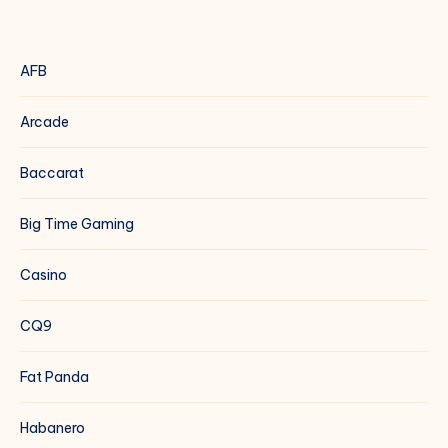
Provider
Joker
Gaming
AFB
Arcade
Baccarat
Big Time Gaming
Casino
CQ9
Fat Panda
Habanero