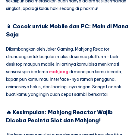
sekalipun bisa merasakan cuan hanya dalam sesi permainan
singkat, apalagi kalau hoki sedang di pihakmu!
📱 Cocok untuk Mobile dan PC: Main di Mana
Saja
Dikembangkan oleh Joker Gaming, Mahjong Reactor
dirancang untuk berjalan mulus di semua platform—baik
desktop maupun mobile. Ini artinya kamu bisa menikmati
sensasi spin bertema
mahjong
di mana pun kamu berada,
kapan pun kamu mau. Interface-nya ramah pengguna,
animasinya halus, dan loading-nya ringan. Sangat cocok
buat kamu yang ingin cuan cepat sambil bersantai.
🔥 Kesimpulan: Mahjong Reactor Wajib
Dicoba Pecinta Slot dan Mahjong!
Jika kamu mencari slot cuan dengan sensasi baru dan fitur