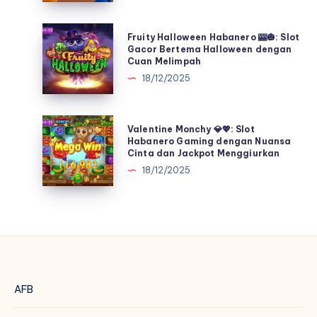
Luar
Slot
Angkasa
Cuan
Fruity
Fruity Halloween Habanero 🎰🎃: Slot
Pembawa
Bertema
Halloween
Gacor Bertema Halloween dengan
Jackpot
Cuan Melimpah
Puzzle
Habanero
Besar!
18/12/2025
Unik
🎰
dari
🎃:
Habanero
Slot
Valentine
Valentine Monchy 💎💖: Slot
Gaming
Gacor
Monchy
Habanero Gaming dengan Nuansa
Cinta dan Jackpot Menggiurkan
Bertema
💎
18/12/2025
Halloween
💖:
dengan
Slot
Cuan
Habanero
Melimpah
Gaming
dengan
Nuansa
Cinta
AFB
dan