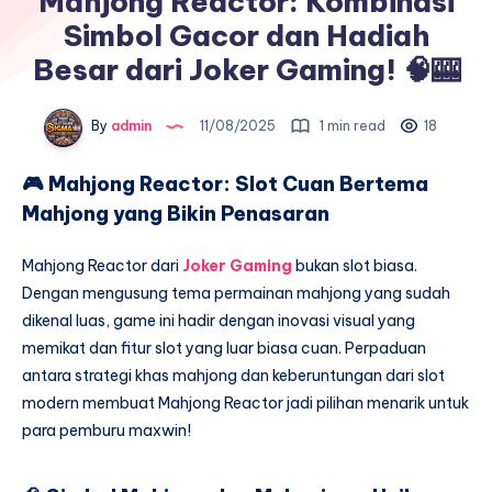
Mahjong Reactor: Kombinasi
Simbol Gacor dan Hadiah
Besar dari Joker Gaming! 🧠🎰
By
admin
11/08/2025
1 min read
18
🎮 Mahjong Reactor: Slot Cuan Bertema
Mahjong yang Bikin Penasaran
Mahjong Reactor dari
Joker Gaming
bukan slot biasa.
Dengan mengusung tema permainan mahjong yang sudah
dikenal luas, game ini hadir dengan inovasi visual yang
memikat dan fitur slot yang luar biasa cuan. Perpaduan
antara strategi khas mahjong dan keberuntungan dari slot
modern membuat Mahjong Reactor jadi pilihan menarik untuk
para pemburu maxwin!