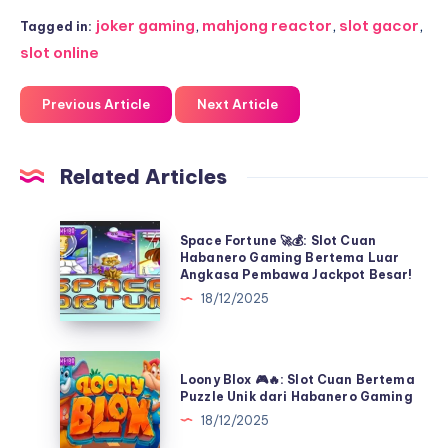
joker gaming
,
mahjong reactor
,
slot gacor
,
Tagged in:
slot online
Previous Article
Next Article
Related Articles
Space
Space Fortune 🚀💰: Slot Cuan
Fortune
Habanero Gaming Bertema Luar
Angkasa Pembawa Jackpot Besar!
🚀
18/12/2025
💰:
Slot
Cuan
Loony
Loony Blox 🎮🔥: Slot Cuan Bertema
Habanero
Blox
Puzzle Unik dari Habanero Gaming
Gaming
🎮
18/12/2025
Bertema
🔥: