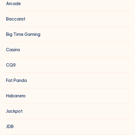
Jackpot
Arcade
Menggiurkan
Baccarat
Big Time Gaming
Casino
CQ9
Fat Panda
Habanero
Jackpot
JDB