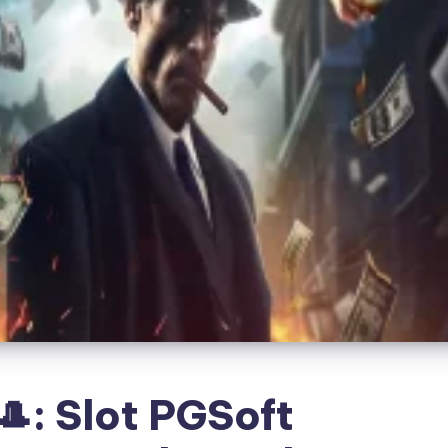
: Slot PGSoft