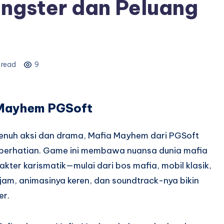
ngster dan Peluang
 read
9
a Mayhem PGSoft
enuh aksi dan drama, Mafia Mayhem dari PGSoft
 perhatian. Game ini membawa nuansa dunia mafia
kter karismatik—mulai dari bos mafia, mobil klasik,
jam, animasinya keren, dan soundtrack-nya bikin
er.