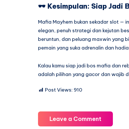
🕶️ Kesimpulan: Siap Jadi
Mafia Mayhem bukan sekadar slot — in
elegan, penuh strategi dan kejutan besa
beruntun, dan peluang maxwin yang bi
pemain yang suka adrenalin dan hadia
Kalau kamu siap jadi bos mafia dan r
adalah pilihan yang gacor dan wajib d
Post Views:
910
Leave a Comment