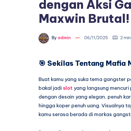
dengan Aksi Ga
Maxwin Brutal!
By
admin
06/11/2025
2 min
🎯 Sekilas Tentang Mafi
Buat kamu yang suka tema gangster p
bakal jadi
slot
yang langsung mencuri
dengan desain yang elegan, penuh kara
hingga koper penuh uang. Visualnya ta
kamu serasa berada di markas gangst