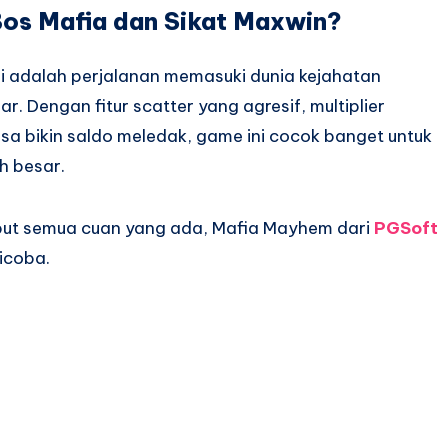
 Bos Mafia dan Sikat Maxwin?
i adalah perjalanan memasuki dunia kejahatan
r. Dengan fitur scatter yang agresif, multiplier
sa bikin saldo meledak, game ini cocok banget untuk
h besar.
ebut semua cuan yang ada, Mafia Mayhem dari
PGSoft
icoba.