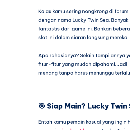
Kalau kamu sering nongkrong di forum
dengan nama Lucky Twin Sea. Banya
fantastis dari game ini. Bahkan beber
slot ini dalam siaran langsung mereka.
Apa rahasianya? Selain tampilannya y
fitur-fitur yang mudah dipahami. Jadi
menang tanpa harus menunggu terlalu
🎯 Siap Main? Lucky Twi
Entah kamu pemain kasual yang ingin 