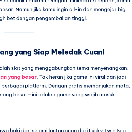
Sea cocok untukmu. Dengan minimal bet rendah, kamu
besar. Namun jika kamu ingin all-in dan mengejar big
high bet dengan pengembalian tinggi.
nang yang Siap Meledak Cuan!
dalah slot yang menggabungkan tema menyenangkan,
an yang besar
. Tak heran jika game ini viral dan jadi
i berbagai platform. Dengan grafis memanjakan mata,
enang besar—ini adalah game yang wajib masuk
a hoki dan selami lautan cuan dari Lucky Twin Sea