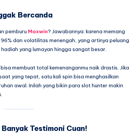
Nggak Bercanda
gan pemburu
Maxwin
? Jawabannya: karena memang
tas 96% dan volatilitas menengah, yang artinya peluang
 hadiah yang lumayan hingga sangat besar.
pin bisa membuat total kemenanganmu naik drastis. Jika
saat yang tepat, satu kali spin bisa menghasilkan
ruhan awal. Inilah yang bikin para slot hunter makin
.
t, Banyak Testimoni Cuan!