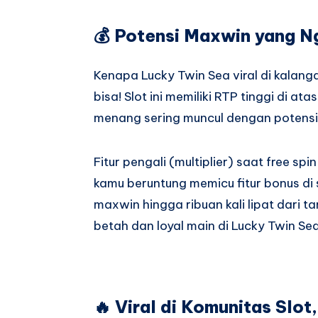
💰 Potensi Maxwin yang 
Kenapa Lucky Twin Sea viral di kalan
bisa! Slot ini memiliki RTP tinggi di a
menang sering muncul dengan potensi
Fitur pengali (multiplier) saat free s
kamu beruntung memicu fitur bonus di 
maxwin hingga ribuan kali lipat dari ta
betah dan loyal main di Lucky Twin Sea
🔥 Viral di Komunitas Slo