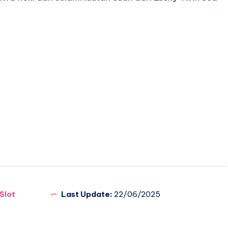
Slot
Last Update:
22/06/2025