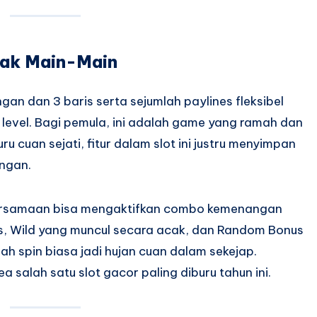
Gak Main-Main
gan dan 3 baris serta sejumlah paylines fleksibel
evel. Bagi pemula, ini adalah game yang ramah dan
u cuan sejati, fitur dalam slot ini justru menyimpan
ngan.
ersamaan bisa mengaktifkan combo kemenangan
pins, Wild yang muncul secara acak, dan Random Bonus
ah spin biasa jadi hujan cuan dalam sekejap.
a salah satu slot gacor paling diburu tahun ini.