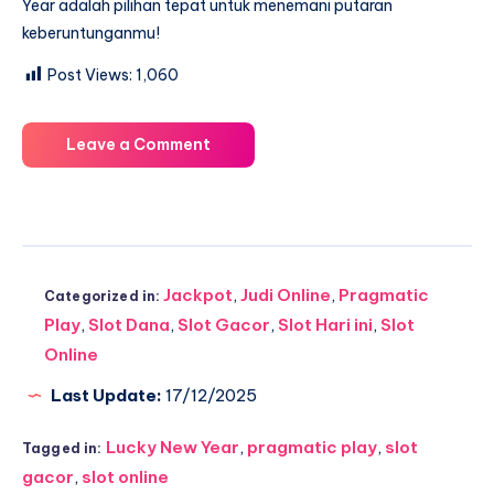
Year adalah pilihan tepat untuk menemani putaran
keberuntunganmu!
Post Views:
1,060
Leave a Comment
Jackpot
,
Judi Online
,
Pragmatic
Categorized in:
Play
,
Slot Dana
,
Slot Gacor
,
Slot Hari ini
,
Slot
Online
Last Update:
17/12/2025
Lucky New Year
,
pragmatic play
,
slot
Tagged in:
gacor
,
slot online