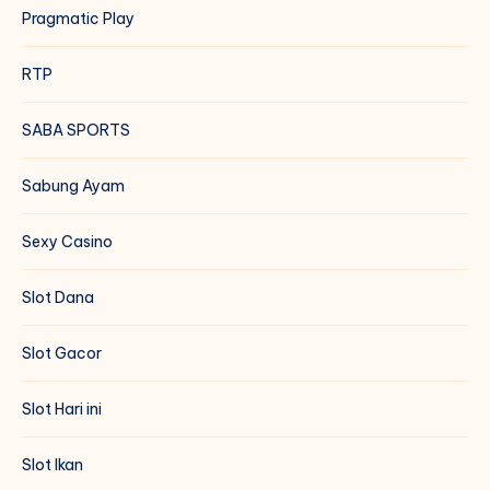
Pragmatic Play
RTP
SABA SPORTS
Sabung Ayam
Sexy Casino
Slot Dana
Slot Gacor
Slot Hari ini
Slot Ikan