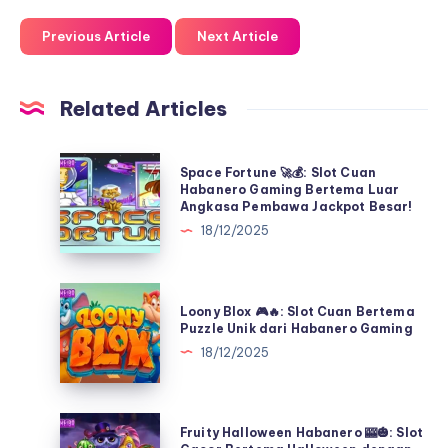
Previous Article
Next Article
Related Articles
Space
Space Fortune 🚀💰: Slot Cuan
Fortune
Habanero Gaming Bertema Luar
Angkasa Pembawa Jackpot Besar!
🚀
18/12/2025
💰:
Slot
Cuan
Loony
Loony Blox 🎮🔥: Slot Cuan Bertema
Habanero
Blox
Puzzle Unik dari Habanero Gaming
Gaming
🎮
18/12/2025
Bertema
🔥:
Luar
Slot
Angkasa
Cuan
Fruity
Fruity Halloween Habanero 🎰🎃: Slot
Pembawa
Bertema