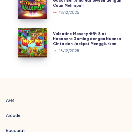
Halloween
Gacor Bertema Halloween dengan
Jackpot
Cuan Melimpah
Puzzle
Habanero
Besar!
18/12/2025
Unik
🎰
dari
🎃:
Habanero
Slot
Valentine
Valentine Monchy 💎💖: Slot
Gaming
Gacor
Monchy
Habanero Gaming dengan Nuansa
Cinta dan Jackpot Menggiurkan
Bertema
💎
18/12/2025
Halloween
💖:
dengan
Slot
Cuan
Habanero
Melimpah
Gaming
dengan
Nuansa
Cinta
AFB
dan
Jackpot
Arcade
Menggiurkan
Baccarat