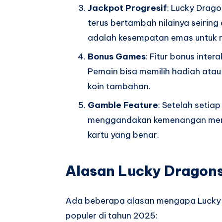
Jackpot Progresif
: Lucky Drag
terus bertambah nilainya seiring
adalah kesempatan emas untuk 
Bonus Games
: Fitur bonus inte
Pemain bisa memilih hadiah ata
koin tambahan.
Gamble Feature
: Setelah setia
menggandakan kemenangan mere
kartu yang benar.
Alasan Lucky Dragons
Ada beberapa alasan mengapa Lucky D
populer di tahun 2025: