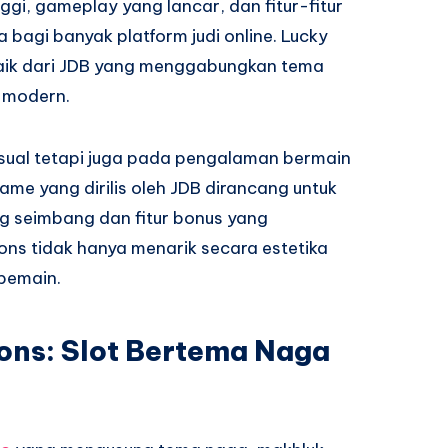
nggi, gameplay yang lancar, dan fitur-fitur
a bagi banyak platform judi online. Lucky
baik dari JDB yang menggabungkan tema
 modern.
visual tetapi juga pada pengalaman bermain
me yang dirilis oleh JDB dirancang untuk
 seimbang dan fitur bonus yang
ons tidak hanya menarik secara estetika
pemain.
ns: Slot Bertema Naga