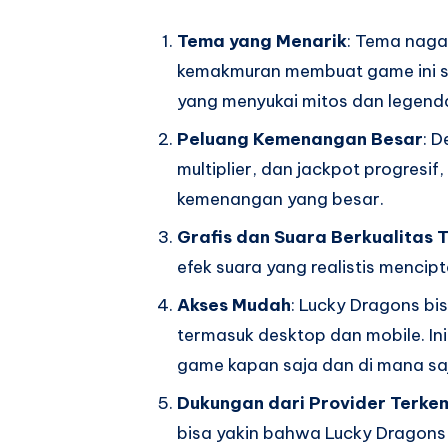
Tema yang Menarik
: Tema naga
kemakmuran membuat game ini s
yang menyukai mitos dan legend
Peluang Kemenangan Besar
: D
multiplier, dan jackpot progres
kemenangan yang besar.
Grafis dan Suara Berkualitas T
efek suara yang realistis menci
Akses Mudah
: Lucky Dragons bi
termasuk desktop dan mobile. I
game kapan saja dan di mana sa
Dukungan dari Provider Terke
bisa yakin bahwa Lucky Dragons