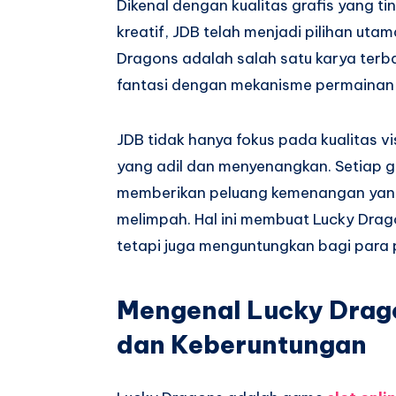
Dikenal dengan kualitas grafis yang ti
kreatif, JDB telah menjadi pilihan utam
Dragons adalah salah satu karya ter
fantasi dengan mekanisme permainan
JDB tidak hanya fokus pada kualitas 
yang adil dan menyenangkan. Setiap ga
memberikan peluang kemenangan yang
melimpah. Hal ini membuat Lucky Drag
tetapi juga menguntungkan bagi para 
Mengenal Lucky Drago
dan Keberuntungan