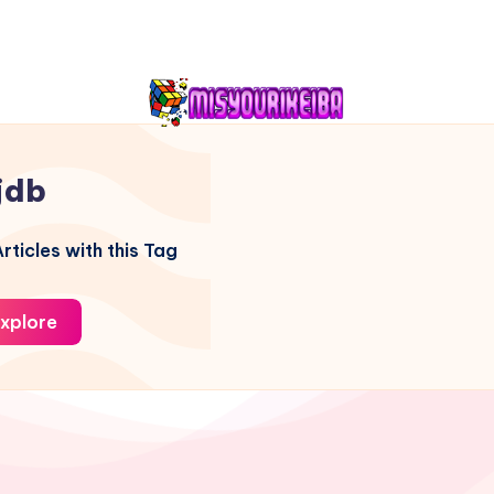
jdb
rticles with this Tag
xplore