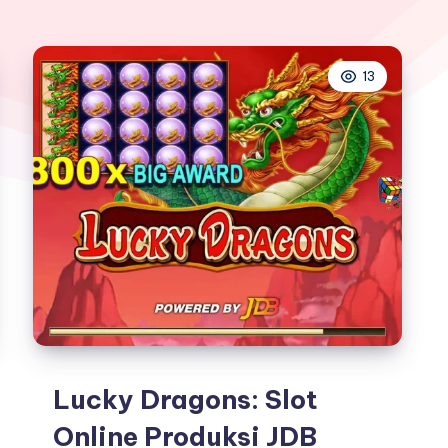
13
Lucky Dragons: Slot
Online Produksi JDB