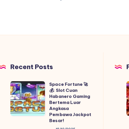
Paling
Populer
2025
Recent Posts
Space Fortune 🚀
Space
T
💰: Slot Cuan
Fortune
B
Habanero Gaming
🚀
H
Bertema Luar
Angkasa
💰:
S
Pembawa Jackpot
Slot
Besar!
Cuan