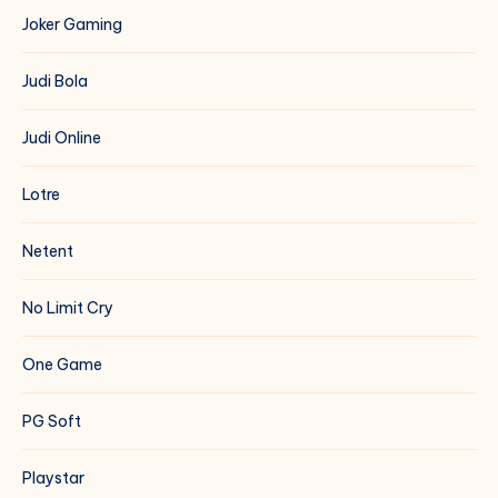
Joker Gaming
Judi Bola
Judi Online
Lotre
Netent
No Limit Cry
One Game
PG Soft
Playstar