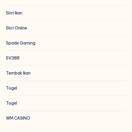
Slot Ikan
Slot Online
Spade Gaming
SV388
Tembak Ikan
Togel
Togel
WM CASINO