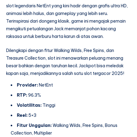
slot legendaris NetEnt yang kini hadir dengan grafis ultra HD,
animasi lebih halus, dan gameplay yang lebih seru.
Terinspirasi dari dongeng klasik, game ini mengajak pemain
mengikuti petualangan Jack memanjat pohon kacang
raksasa untuk berburu harta karun di atas awan.
Dilengkapi dengan fitur Walking Wilds, Free Spins, dan
Treasure Collection, slot ini menawarkan peluang menang
besar bahkan dengan taruhan kecil. Jackpot bisa meledak
kapan saja, menjadikannya salah satu slot tergacor 2025!
Provider:
NetEnt
RTP:
96.3%
Volatilitas:
Tinggi
Reel:
5×3
Fitur Unggulan:
Walking Wilds, Free Spins, Bonus
Collection, Multiplier