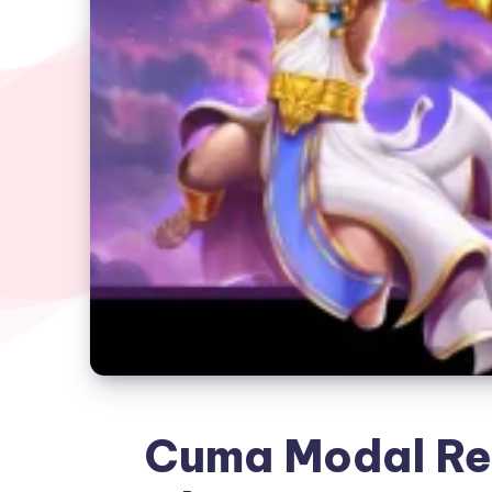
Cuma Modal Re