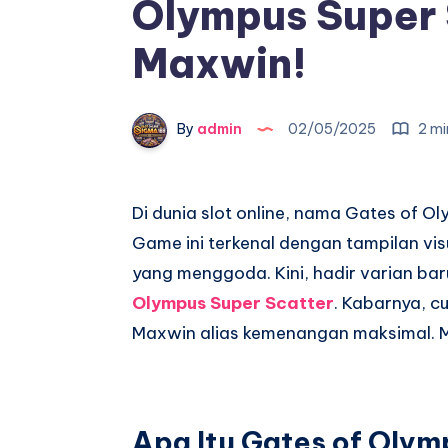
Olympus Super 
Maxwin!
By
admin
02/05/2025
2 mi
Di dunia slot online, nama Gates of Ol
Game ini terkenal dengan tampilan vi
yang menggoda. Kini, hadir varian baru
Olympus Super Scatter
. Kabarnya, 
Maxwin alias kemenangan maksimal. Mi
Apa Itu Gates of Olym