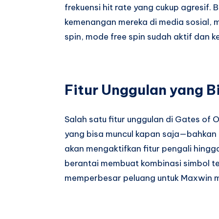
frekuensi hit rate yang cukup agresif
kemenangan mereka di media sosial,
spin, mode free spin sudah aktif dan
Fitur Unggulan yang B
Salah satu fitur unggulan di Gates of
yang bisa muncul kapan saja—bahkan d
akan mengaktifkan fitur pengali hingga 
berantai membuat kombinasi simbol t
memperbesar peluang untuk Maxwin mesk