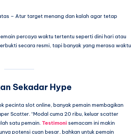
tas – Atur target menang dan kalah agar tetap
main percaya waktu tertentu seperti dini hari atau
m terbukti secara resmi, tapi banyak yang merasa waktu
kan Sekadar Hype
ok pecinta slot online, banyak pemain membagikan
er Scatter. “Modal cuma 20 ribu, keluar scatter
 salah satu pemain.
Testimoni
semacam ini makin
nya potensi cuan besar, bahkan untuk pemain