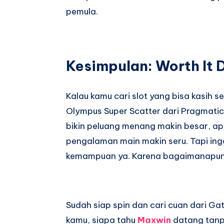
pemula.
Kesimpulan: Worth It 
Kalau kamu cari slot yang bisa kasih
Olympus Super Scatter dari Pragmatic 
bikin peluang menang makin besar, ap
pengalaman main makin seru. Tapi ing
kemampuan ya. Karena bagaimanapun, 
Sudah siap spin dan cari cuan dari G
kamu, siapa tahu
Maxwin
datang tanp