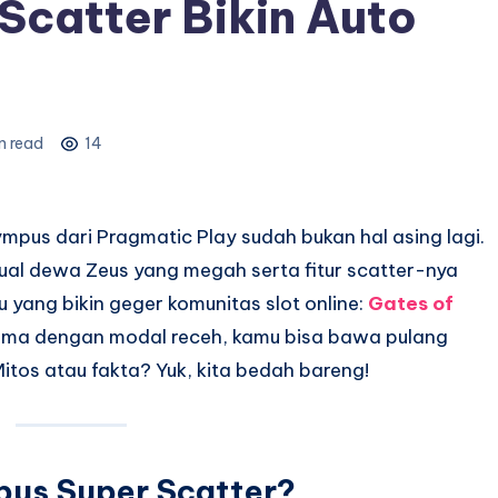
Scatter Bikin Auto
n read
14
ympus dari Pragmatic Play sudah bukan hal asing lagi.
sual dewa Zeus yang megah serta fitur scatter-nya
 yang bikin geger komunitas slot online:
Gates of
cuma dengan modal receh, kamu bisa bawa pulang
tos atau fakta? Yuk, kita bedah bareng!
pus Super Scatter?