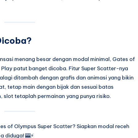
Dicoba?
 sensasi menang besar dengan modal minimal, Gates of
Play patut banget dicoba. Fitur Super Scatter-nya
alagi ditambah dengan grafis dan animasi yang bikin
at, tetap main dengan bijak dan sesuai batas
slot tetaplah permainan yang punya risiko.
ates of Olympus Super Scatter? Siapkan modal receh
a diduga! 🎰⚡