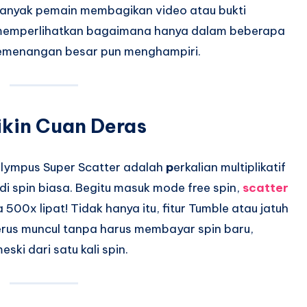
. Banyak pemain membagikan video atau bukti
 memperlihatkan bagaimana hanya dalam beberapa
 kemenangan besar pun menghampiri.
ikin Cuan Deras
 Olympus Super Scatter adalah
p
erkalian multiplikatif
i spin biasa. Begitu masuk mode free spin,
scatter
500x lipat! Tidak hanya itu, fitur Tumble atau jatuh
erus muncul tanpa harus membayar spin baru,
i dari satu kali spin.