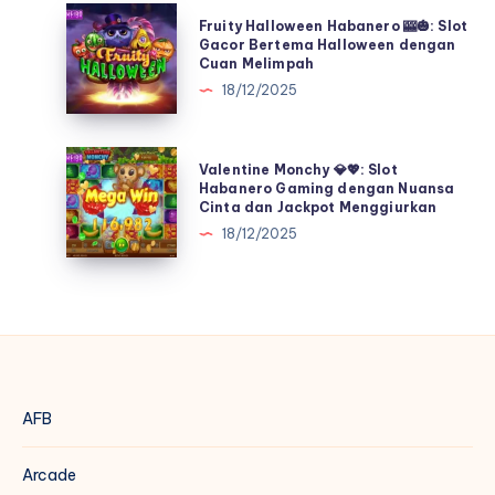
Angkasa
Cuan
Fruity
Fruity Halloween Habanero 🎰🎃: Slot
Pembawa
Bertema
Halloween
Gacor Bertema Halloween dengan
Jackpot
Cuan Melimpah
Puzzle
Habanero
Besar!
18/12/2025
Unik
🎰
dari
🎃:
Habanero
Slot
Valentine
Valentine Monchy 💎💖: Slot
Gaming
Gacor
Monchy
Habanero Gaming dengan Nuansa
Cinta dan Jackpot Menggiurkan
Bertema
💎
18/12/2025
Halloween
💖:
dengan
Slot
Cuan
Habanero
Melimpah
Gaming
dengan
Nuansa
Cinta
AFB
dan
Jackpot
Arcade
Menggiurkan