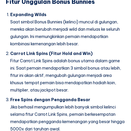
Fitur Unggulan Bonus Bunnies
Expanding Wilds
Saat simbol Bonus Bunnies (kelinci) muncul di gulungan,
mereka akan berubah menjadi wild dan meluas ke seluruh
gulungan. Ini memungkinkan pemain mendapatkan
kombinasi kemenangan lebih besar.
Carrot Link Spins (Fitur Hold and Win)
Fitur Carrot Link Spins adalah bonus utama dalam game
ini. Saat pemain mendapatkan 3 simbol bonus atau lebih,
fitur ini akan aktif, mengubah gulungan menjadi area
khusus tempat pemain bisa mendapatkan hadiah koin,
multiplier, atau jackpot besar.
Free Spins dengan Pengganda Besar
Jika berhasil mengumpulkan lebih banyak simbol kelinci
selama fitur Carrot Link Spins, pemain berkesempatan
mendapatkan pengganda kemenangan yang besar hingga
5000x dari taruhan awal.