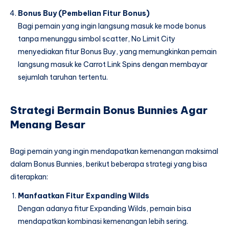
Bonus Buy (Pembelian Fitur Bonus)
Bagi pemain yang ingin langsung masuk ke mode bonus
tanpa menunggu simbol scatter, No Limit City
menyediakan fitur Bonus Buy, yang memungkinkan pemain
langsung masuk ke Carrot Link Spins dengan membayar
sejumlah taruhan tertentu.
Strategi Bermain Bonus Bunnies Agar
Menang Besar
Bagi pemain yang ingin mendapatkan kemenangan maksimal
dalam Bonus Bunnies, berikut beberapa strategi yang bisa
diterapkan:
Manfaatkan Fitur Expanding Wilds
Dengan adanya fitur Expanding Wilds, pemain bisa
mendapatkan kombinasi kemenangan lebih sering.