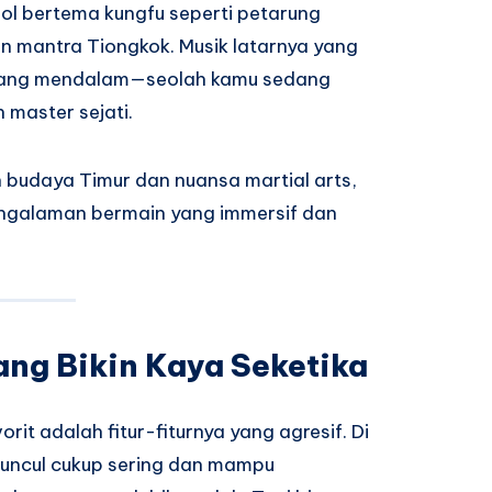
bol bertema kungfu seperti petarung
dan mantra Tiongkok. Musik latarnya yang
 yang mendalam—seolah kamu sedang
n master sejati.
 budaya Timur dan nuansa martial arts,
engalaman bermain yang immersif dan
yang Bikin Kaya Seketika
rit adalah fitur-fiturnya yang agresif. Di
uncul cukup sering dan mampu