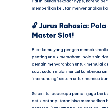
Hal ini bukan sekadar hype, karena p
memberikan kejutan menyenangkan kapa
🔓 Jurus Rahasia: Pol
Master Slot!
Buat kamu yang pengen memaksimalka
penting untuk memahami pola spin dan 
pemain menyarankan untuk memulai den
saat sudah mulai muncul kombinasi sim
“memancing” sistem untuk memicu bon
Selain itu, beberapa pemain juga ber
detik antar putaran bisa memberikan h
nonstop. Dan yang paling penting: ja