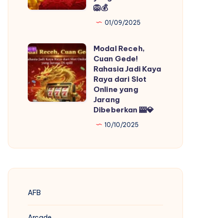
🦁💰
Emas
Slot
01/09/2025
Melimpah!
Menang
dengan
Modal Receh,
Modal
Roar
Cuan Gede!
Receh,
Naga
Rahasia Jadi Kaya
Cuan
Raya dari Slot
Emas
Online yang
Gede!
yang
Jarang
Rahasia
Bikin
Dibeberkan 🎰💎
Jadi
Sultan!
10/10/2025
Kaya
🦁
Raya
💰
dari
Slot
Online
AFB
yang
Jarang
Arcade