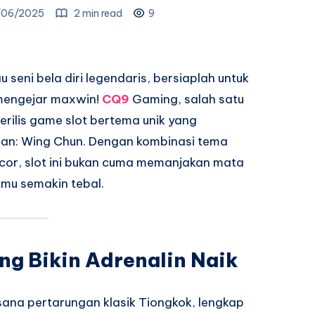
06/2025
2 min read
9
seni bela diri legendaris, bersiaplah untuk
 mengejar maxwin!
CQ9
Gaming, salah satu
erilis game slot bertema unik yang
uan: Wing Chun. Dengan kombinasi tema
gacor, slot ini bukan cuma memanjakan mata
mu semakin tebal.
ng Bikin Adrenalin Naik
na pertarungan klasik Tiongkok, lengkap