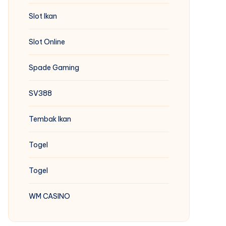
Slot Ikan
Slot Online
Spade Gaming
SV388
Tembak Ikan
Togel
Togel
WM CASINO