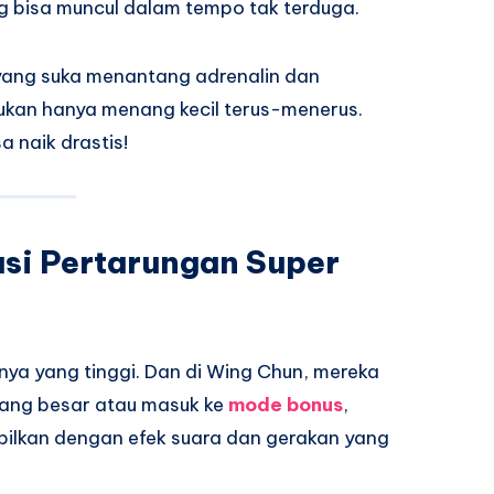
 bisa muncul dalam tempo tak terduga.
u yang suka menantang adrenalin dan
ukan hanya menang kecil terus-menerus.
sa naik drastis!
asi Pertarungan Super
lnya yang tinggi. Dan di Wing Chun, mereka
nang besar atau masuk ke
mode bonus
,
pilkan dengan efek suara dan gerakan yang