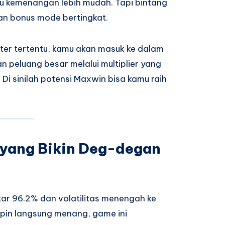
u kemenangan lebih mudah. Tapi bintang
n bonus mode bertingkat.
ter tertentu, kamu akan masuk ke dalam
 peluang besar melalui multiplier yang
Di sinilah potensi Maxwin bisa kamu raih
s yang Bikin Deg-degan
tar 96.2% dan volatilitas menengah ke
 spin langsung menang, game ini