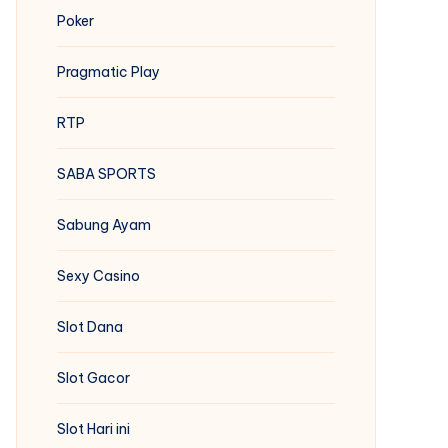
Poker
Pragmatic Play
RTP
SABA SPORTS
Sabung Ayam
Sexy Casino
Slot Dana
Slot Gacor
Slot Hari ini