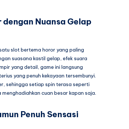
ir dengan Nuansa Gelap
satu slot bertema horor yang paling
ngan suasana kastil gelap, efek suara
pir yang detail, game ini langsung
rius yang penuh kekayaan tersembunyi.
r, sehingga setiap spin terasa seperti
a menghadiahkan cuan besar kapan saja.
amun Penuh Sensasi