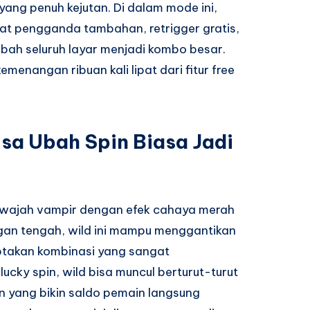
ang penuh kejutan. Di dalam mode ini,
at pengganda tambahan, retrigger gratis,
bah seluruh layar menjadi kombo besar.
enangan ribuan kali lipat dari fitur free
isa Ubah Spin Biasa Jadi
k wajah vampir dengan efek cahaya merah
ngan tengah, wild ini mampu menggantikan
ptakan kombinasi yang sangat
ucky spin, wild bisa muncul berturut-turut
 yang bikin saldo pemain langsung