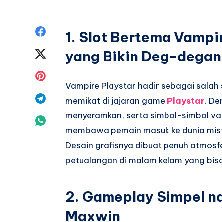
Share
1. Slot Bertema Vamp
on
yang Bikin Deg-degan
Share
Facebook
on
Share
Vampire Playstar hadir sebagai salah 
Twitter
on
Share
memikat di jajaran game
Playstar
. De
Pinterest
menyeramkan, serta simbol-simbol vam
on
Share
membawa pemain masuk ke dunia miste
Telegram
on
Desain grafisnya dibuat penuh atmosfe
Whatsapp
petualangan di malam kelam yang bis
2. Gameplay Simpel n
Maxwin