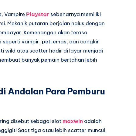
ns, Vampire
Playstar
sebenarnya memiliki
. Mekanik putaran berjalan halus dengan
membayar. Kemenangan akan terasa
 seperti vampir, peti emas, dan cangkir
 wild atau scatter hadir di layar menjadi
membuat banyak pemain bertahan lebih
adi Andalan Para Pemburu
ring disebut sebagai slot
maxwin
adalah
gigit! Saat tiga atau lebih scatter muncul,