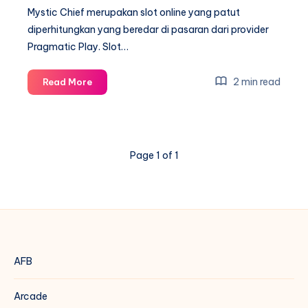
Mystic Chief merupakan slot online yang patut
diperhitungkan yang beredar di pasaran dari provider
Pragmatic Play. Slot…
Mystic
2 min read
Read More
Chief:
Slot
Online
Gacor
Page 1 of 1
dari
Pragmatic
Play
yang
Wajib
Dicoba
AFB
Arcade