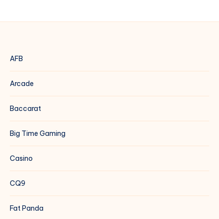
Memberikan
Jackpot
Besar
AFB
Arcade
Baccarat
Big Time Gaming
Casino
CQ9
Fat Panda