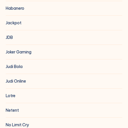
Habanero
Jackpot
JDB
Joker Gaming
Judi Bola
Judi Online
Lotre
Netent
No Limit Cry