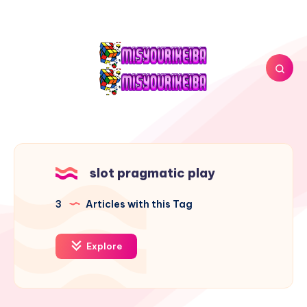
slot pragmatic play
3
Articles with this Tag
Explore