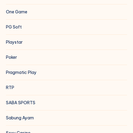
One Game
PG Soft
Playstar
Poker
Pragmatic Play
RTP
SABA SPORTS
Sabung Ayam
Sexy Casino