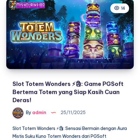
PGSoft
14
💥:
Pertarungan
Legendaris
Pembawa
Maxwin
dan
Cuan
Cepat!
Slot Totem Wonders ⚡🗿: Game PGSoft
Bertema Totem yang Siap Kasih Cuan
Deras!
By
admin
25/11/2025
Slot Totem Wonders ⚡🗿: Sensasi Bermain dengan Aura
Mistis Suku Kuno Totem Wonders dari PGSoft