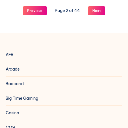
Slot
Page 2 of 44
Previous
Next
Elegan
dari
Joker
Gaming
dengan
Jackpot
Besar
AFB
yang
Menggiurkan
Arcade
Baccarat
Big Time Gaming
Casino
CQ9