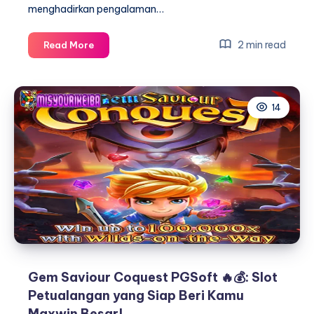
menghadirkan pengalaman…
Slot
2 min read
Read More
Totem
Wonders
⚡
14
🗿:
Game
PGSoft
Bertema
Totem
yang
Siap
Kasih
Cuan
Deras!
Gem Saviour Coquest PGSoft 🔥💰: Slot
Petualangan yang Siap Beri Kamu
Maxwin Besar!