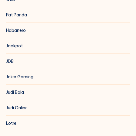
Fat Panda
Habanero
Jackpot
JDB
Joker Gaming
Judi Bola
Judi Online
Lotre