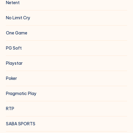
Netent
No Limit Cry
One Game
PG Soft
Playstar
Poker
Pragmatic Play
RTP
SABA SPORTS