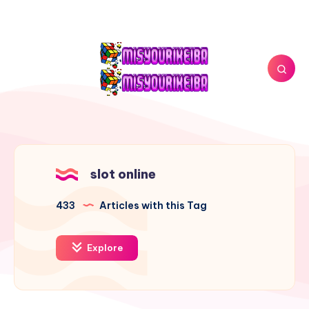
slot online
433
Articles with this Tag
Explore