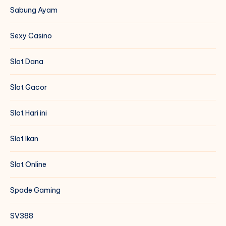
Sabung Ayam
Sexy Casino
Slot Dana
Slot Gacor
Slot Hari ini
Slot Ikan
Slot Online
Spade Gaming
SV388