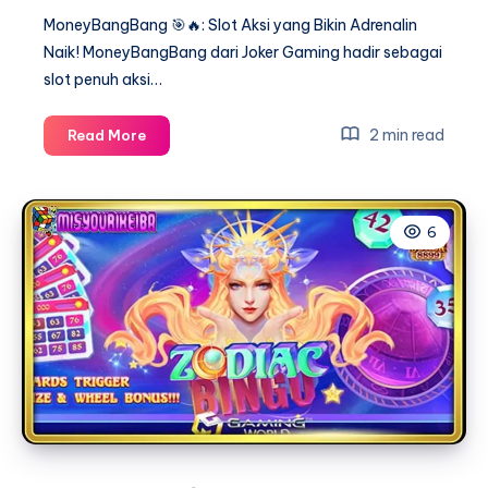
MoneyBangBang 🎯🔥: Slot Aksi yang Bikin Adrenalin
Naik! MoneyBangBang dari Joker Gaming hadir sebagai
slot penuh aksi…
MoneyBangBang
2 min read
Read More
🎯
🔥:
Slot
6
Bertema
Aksi
dengan
Bonus
Seru
dan
Peluang
Jackpot
Fantastis!