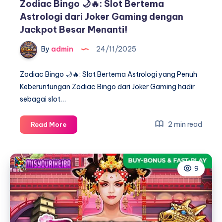
Zodiac Bingo 🌙🔥: Slot Bertema
Astrologi dari Joker Gaming dengan
Jackpot Besar Menanti!
By
admin
24/11/2025
Zodiac Bingo 🌙🔥: Slot Bertema Astrologi yang Penuh
Keberuntungan Zodiac Bingo dari Joker Gaming hadir
sebagai slot…
Zodiac
2 min read
Read More
Bingo
🌙
🔥:
9
Slot
Bertema
Astrologi
dari
Joker