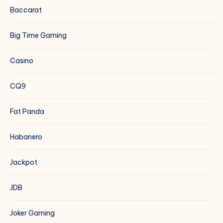
Baccarat
Big Time Gaming
Casino
CQ9
Fat Panda
Habanero
Jackpot
JDB
Joker Gaming