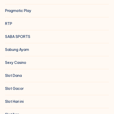
Pragmatic Play
RTP
SABA SPORTS
Sabung Ayam
Sexy Casino
Slot Dana
Slot Gacor
Slot Hari ini