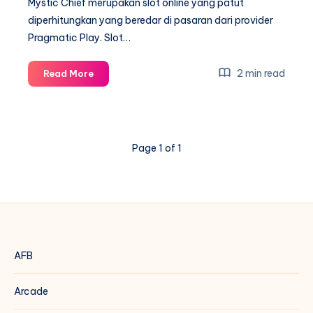
Mystic Chief merupakan slot online yang patut
diperhitungkan yang beredar di pasaran dari provider
Pragmatic Play. Slot…
Mystic
2 min read
Read More
Chief:
Slot
Online
Gacor
Page 1 of 1
dari
Pragmatic
Play
yang
Wajib
Dicoba
AFB
Arcade