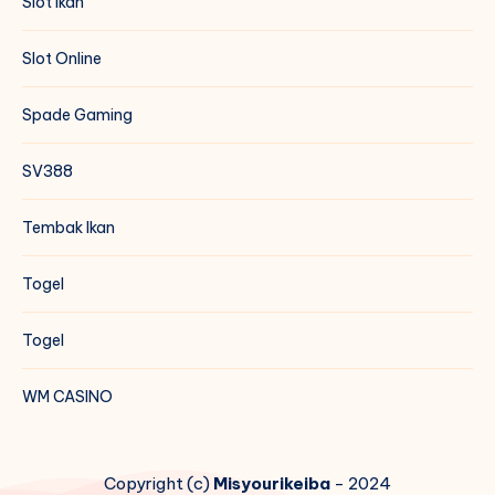
Slot Ikan
Slot Online
Spade Gaming
SV388
Tembak Ikan
Togel
Togel
WM CASINO
Copyright (c)
Misyourikeiba
- 2024