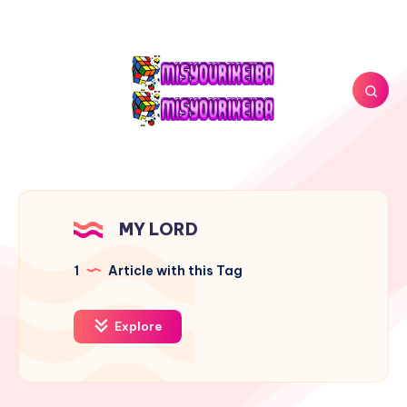
MY LORD
1
Article with this Tag
Explore