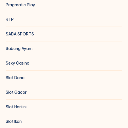
Pragmatic Play
RTP
SABA SPORTS
Sabung Ayam
Sexy Casino
Slot Dana
Slot Gacor
Slot Hari ini
Slot Ikan