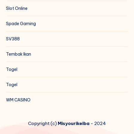
Slot Online
Spade Gaming
SV388
Tembak Ikan
Togel
Togel
WM CASINO
Copyright (c)
Misyourikeiba
- 2024