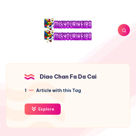
Diao Chan Fa Da Cai
1
Article with this Tag
Explore