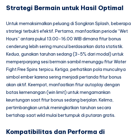
Strategi Bermain untuk Hasil Optimal
Untuk memaksimalkan peluang di Songkran Splash, beberapa
strategi terbukti efektif. Pertama, manfaatkan periode “Wet
Hours” antara pukul 13.00-16.00 WIB dimana fitur bonus
cenderung lebih sering muncul berdasarkan data statistik.
Kedua, gunakan taruhan sedang (3-5% dari modal) untuk
memperpanjang sesi bermain sambil menunggu fitur Water
Fight Free Spins terpicu. Ketiga, perhatikan pola munculnya
simbol ember karena sering menjadi pertanda fitur bonus
akan aktif. Keempat, manfaatkan fitur autoplay dengan
batas kemenangan (win limit) untuk mengamankan
keuntungan saat fitur bonus sedang berjalan. Kelima,
pertimbangkan untuk meningkatkan taruhan secara
bertahap saat wild mulai bertumpuk di putaran gratis.
Kompatibilitas dan Performa di