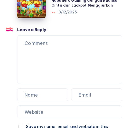
Monchy
Habanero Gaming dengan Nuansa
Cinta dan Jackpot Menggiurkan
Bertema
💎
18/12/2025
Halloween
💖:
dengan
Slot
Cuan
Habanero
Leave a Reply
Melimpah
Gaming
dengan
Nuansa
Cinta
dan
Jackpot
Menggiurkan
Save my name, email, and website in this