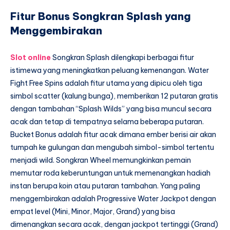
Fitur Bonus Songkran Splash yang
Menggembirakan
Slot online
Songkran Splash dilengkapi berbagai fitur
istimewa yang meningkatkan peluang kemenangan. Water
Fight Free Spins adalah fitur utama yang dipicu oleh tiga
simbol scatter (kalung bunga), memberikan 12 putaran gratis
dengan tambahan “Splash Wilds” yang bisa muncul secara
acak dan tetap di tempatnya selama beberapa putaran.
Bucket Bonus adalah fitur acak dimana ember berisi air akan
tumpah ke gulungan dan mengubah simbol-simbol tertentu
menjadi wild. Songkran Wheel memungkinkan pemain
memutar roda keberuntungan untuk memenangkan hadiah
instan berupa koin atau putaran tambahan. Yang paling
menggembirakan adalah Progressive Water Jackpot dengan
empat level (Mini, Minor, Major, Grand) yang bisa
dimenangkan secara acak, dengan jackpot tertinggi (Grand)