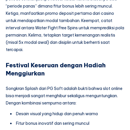
“periode panas” dimana fitur bonus lebih sering muncul.
Ketiga, manfaatkan promo deposit pertama dari casino
untuk mendapatkan modal tambahan. Keempat, catat
interval antara Water Fight Free Spins untuk memprediksi pola
permainan. Kelima, tetapkan target kemenangan realistis
(misal 5x modal awal) dan disiplin untuk berhenti saat
tercapai.
Festival Keseruan dengan Hadiah
Menggiurkan
Songkran Splash dari PG Soft adalah bukti bahwa slot online
bisa menjadi sangat menghibur sekaligus menguntungkan.
Dengan kombinasi sempurna antara:
Desain visual yang hidup dan penuh warna
Fitur bonus inovatif dan sering muncul