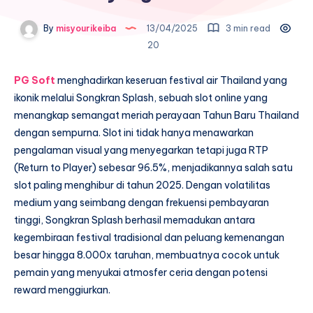
By
misyourikeiba
13/04/2025
3 min read
20
PG Soft
menghadirkan keseruan festival air Thailand yang
ikonik melalui Songkran Splash, sebuah slot online yang
menangkap semangat meriah perayaan Tahun Baru Thailand
dengan sempurna. Slot ini tidak hanya menawarkan
pengalaman visual yang menyegarkan tetapi juga RTP
(Return to Player) sebesar 96.5%, menjadikannya salah satu
slot paling menghibur di tahun 2025. Dengan volatilitas
medium yang seimbang dengan frekuensi pembayaran
tinggi, Songkran Splash berhasil memadukan antara
kegembiraan festival tradisional dan peluang kemenangan
besar hingga 8.000x taruhan, membuatnya cocok untuk
pemain yang menyukai atmosfer ceria dengan potensi
reward menggiurkan.