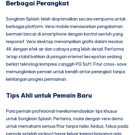
Berbagai Perangkat
Songkran Splash telah dioptimalkan secara sempurna untuk
berbagai platform. Versi mobile menawarkan pengalaman
bermain lancar di smartphone dengan kontrol sentuh yang
responsif. Versi desktop menampilkan grafis dalam resolusi
4K dengan efek air dan cahaya yang lebih detail. Performa
tetap stabil bahkan di jaringan internet kecepatan sedang
berkat teknologi kompresi canggih PG Soft. Fitur cross-save
memungkinkan pemain untuk beralih antar perangkat tanpa
kehilangan progres permainan.
Tips Ahli untuk Pemain Baru
Para pemain profesional merekomendasikan tips khusus
untuk Songkran Splash. Pertama, mulai dengan versi demo
untuk memahami semua fitur tanpa risiko. Kedua, fokus pada
periode setelah jackpot besar keluar karena biasanya ada