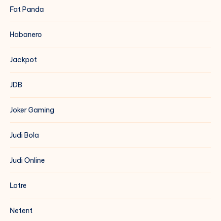
Fat Panda
Habanero
Jackpot
JDB
Joker Gaming
Judi Bola
Judi Online
Lotre
Netent