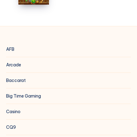
💖:
dengan
Slot
Cuan
Habanero
Melimpah
Gaming
dengan
Nuansa
Cinta
AFB
dan
Jackpot
Arcade
Menggiurkan
Baccarat
Big Time Gaming
Casino
CQ9