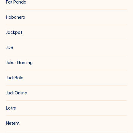
Fat Panda
Habanero
Jackpot
JDB
Joker Gaming
Judi Bola
Judi Online
Lotre
Netent