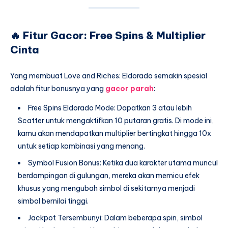
🔥 Fitur Gacor: Free Spins & Multiplier
Cinta
Yang membuat Love and Riches: Eldorado semakin spesial
adalah fitur bonusnya yang
gacor parah
:
Free Spins Eldorado Mode: Dapatkan 3 atau lebih
Scatter untuk mengaktifkan 10 putaran gratis. Di mode ini,
kamu akan mendapatkan multiplier bertingkat hingga 10x
untuk setiap kombinasi yang menang.
Symbol Fusion Bonus: Ketika dua karakter utama muncul
berdampingan di gulungan, mereka akan memicu efek
khusus yang mengubah simbol di sekitarnya menjadi
simbol bernilai tinggi.
Jackpot Tersembunyi: Dalam beberapa spin, simbol