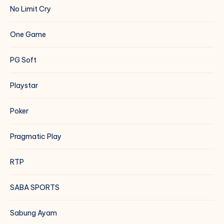
No Limit Cry
One Game
PG Soft
Playstar
Poker
Pragmatic Play
RTP
SABA SPORTS
Sabung Ayam