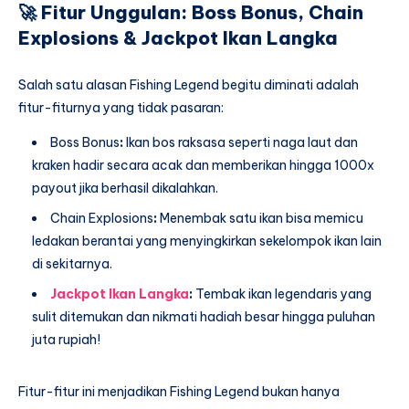
🚀 Fitur Unggulan: Boss Bonus, Chain
Explosions & Jackpot Ikan Langka
Salah satu alasan Fishing Legend begitu diminati adalah
fitur-fiturnya yang tidak pasaran:
Boss Bonus
:
Ikan bos raksasa seperti naga laut dan
kraken hadir secara acak dan memberikan hingga 1000x
payout jika berhasil dikalahkan.
Chain Explosions
:
Menembak satu ikan bisa memicu
ledakan berantai yang menyingkirkan sekelompok ikan lain
di sekitarnya.
Jackpot Ikan Langka
:
Tembak ikan legendaris yang
sulit ditemukan dan nikmati hadiah besar hingga puluhan
juta rupiah!
Fitur-fitur ini menjadikan Fishing Legend bukan hanya