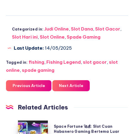
Judi Online
,
Slot Dana
,
Slot Gacor
,
Categorized in:
Slot Hari ini
,
Slot Online
,
Spade Gaming
Last Update:
14/05/2025
fishing
,
Fishing Legend
,
slot gacor
,
slot
Tagged in:
online
,
spade gaming
Previous Article
Next Article
Related Articles
Space
Space Fortune 🚀💰: Slot Cuan
Fortune
Habanero Gaming Bertema Luar