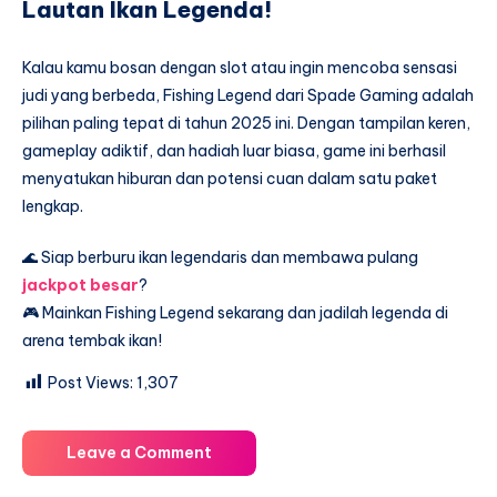
Lautan Ikan Legenda!
Kalau kamu bosan dengan slot atau ingin mencoba sensasi
judi yang berbeda, Fishing Legend dari Spade Gaming adalah
pilihan paling tepat di tahun 2025 ini. Dengan tampilan keren,
gameplay adiktif, dan hadiah luar biasa, game ini berhasil
menyatukan hiburan dan potensi cuan dalam satu paket
lengkap.
🌊 Siap berburu ikan legendaris dan membawa pulang
jackpot besar
?
🎮 Mainkan Fishing Legend sekarang dan jadilah legenda di
arena tembak ikan!
Post Views:
1,307
Leave a Comment