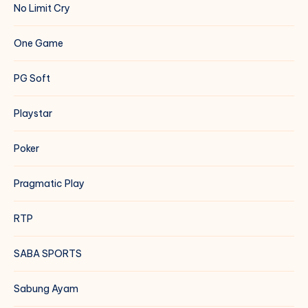
No Limit Cry
One Game
PG Soft
Playstar
Poker
Pragmatic Play
RTP
SABA SPORTS
Sabung Ayam