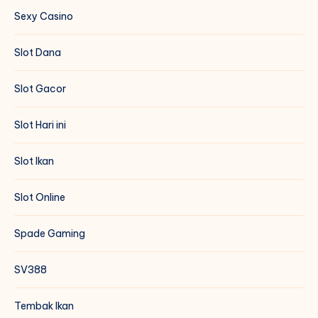
Sexy Casino
Slot Dana
Slot Gacor
Slot Hari ini
Slot Ikan
Slot Online
Spade Gaming
SV388
Tembak Ikan