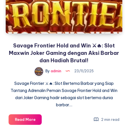
Dari
Joker
Gaming
dengan
Fitur
Gacor
Savage Frontier Hold and Win ⚔️🔥: Slot
dan
Maxwin Joker Gaming dengan Aksi Barbar
Hadiah
Brutal!
dan Hadiah Brutal!
By
admin
23/11/2025
Savage Frontier ⚔️🔥: Slot Bertema Barbar yang Siap
Tantang Adrenalin Pemain Savage Frontier Hold and Win
dari Joker Gaming hadir sebagai slot bertema dunia
barbar…
Savage
Read More
2 min read
Frontier