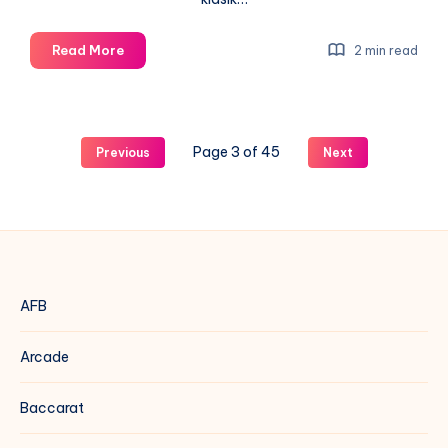
Yeh
Read More
2 min read
Hsien
Deluxe
💫:
Slot
Page 3 of 45
Previous
Next
Bertema
Putri
Legendaris
dengan
RTP
Gacor
dan
AFB
Hadiah
Besar!
Arcade
Baccarat