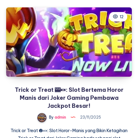
Hold
and
12
Win
⚔️
🔥:
Slot
Maxwin
Joker
Gaming
dengan
Aksi
Barbar
Trick or Treat 🎰🍬: Slot Bertema Horor
dan
Manis dari Joker Gaming Pembawa
Hadiah
Brutal!
Jackpot Besar!
By
admin
23/11/2025
Trick or Treat 🎃🍬: Slot Horor-Manis yang Bikin Ketagihan