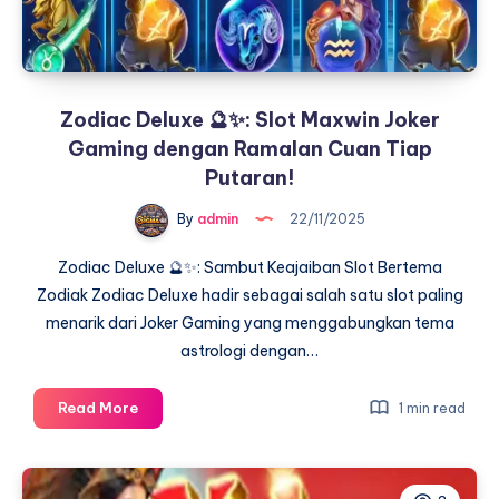
Asam
Manis
Pembawa
Cuan!
Zodiac Deluxe 🔮✨: Slot Maxwin Joker
Gaming dengan Ramalan Cuan Tiap
Putaran!
By
admin
22/11/2025
Zodiac Deluxe 🔮✨: Sambut Keajaiban Slot Bertema
Zodiak Zodiac Deluxe hadir sebagai salah satu slot paling
menarik dari Joker Gaming yang menggabungkan tema
astrologi dengan…
Zodiac
Read More
1 min read
Deluxe
🔮
✨: