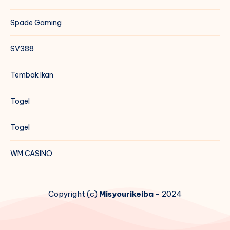
Spade Gaming
SV388
Tembak Ikan
Togel
Togel
WM CASINO
Copyright (c)
Misyourikeiba
- 2024