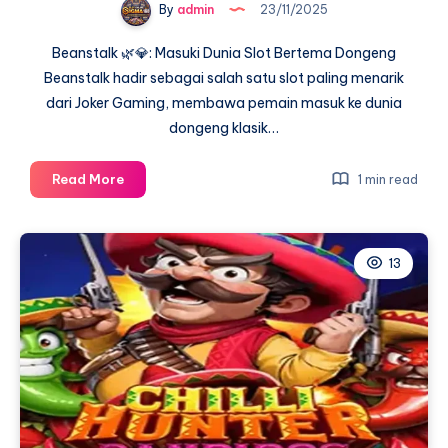
By
admin
23/11/2025
Beanstalk 🌿💎: Masuki Dunia Slot Bertema Dongeng
Beanstalk hadir sebagai salah satu slot paling menarik
dari Joker Gaming, membawa pemain masuk ke dunia
dongeng klasik…
Beanstalk
Read More
1 min read
🌿
💎:
Slot
13
Gacor
Bertema
Dongeng
dengan
Peluang
Maxwin
Tinggi
dari