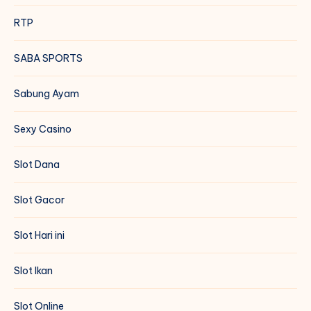
RTP
SABA SPORTS
Sabung Ayam
Sexy Casino
Slot Dana
Slot Gacor
Slot Hari ini
Slot Ikan
Slot Online