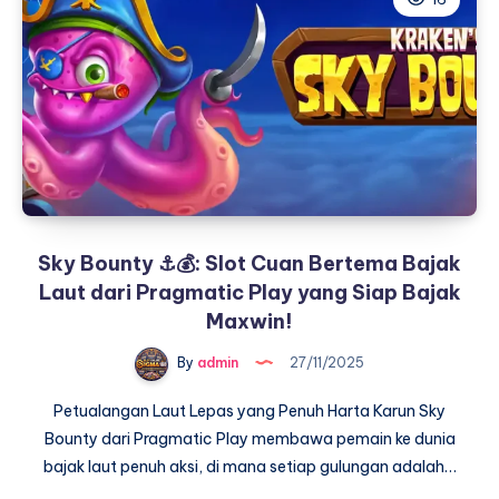
Petualangan
Slot
Gacor
Pragmatic
Play
dengan
Peluang
Cuan
Deras!
Sky Bounty ⚓💰: Slot Cuan Bertema Bajak
Laut dari Pragmatic Play yang Siap Bajak
Maxwin!
By
admin
27/11/2025
Petualangan Laut Lepas yang Penuh Harta Karun Sky
Bounty dari Pragmatic Play membawa pemain ke dunia
bajak laut penuh aksi, di mana setiap gulungan adalah…