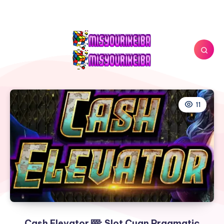
11
Cash Elevator 🎰: Slot Cuan Pragmatic