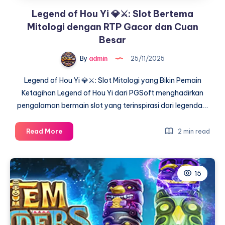
Legend of Hou Yi 💎⚔️: Slot Bertema
Mitologi dengan RTP Gacor dan Cuan
Besar
By
admin
25/11/2025
Legend of Hou Yi 💎⚔️: Slot Mitologi yang Bikin Pemain
Ketagihan Legend of Hou Yi dari PGSoft menghadirkan
pengalaman bermain slot yang terinspirasi dari legenda…
Legend
Read More
2 min read
of
Hou
Yi
15
💎
⚔️:
Slot
Bertema
Mitologi