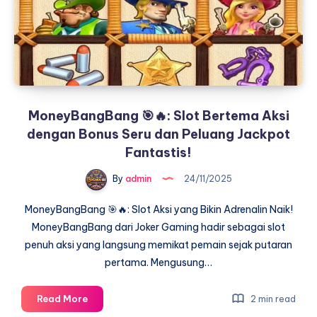
Gaming
dengan
Fitur
Gacor
dan
Hadiah
Fantastis!
MoneyBangBang 🎯🔥: Slot Bertema Aksi
dengan Bonus Seru dan Peluang Jackpot
Fantastis!
By
admin
24/11/2025
MoneyBangBang 🎯🔥: Slot Aksi yang Bikin Adrenalin Naik!
MoneyBangBang dari Joker Gaming hadir sebagai slot
penuh aksi yang langsung memikat pemain sejak putaran
pertama. Mengusung…
MoneyBangBang
Read More
2 min read
🎯