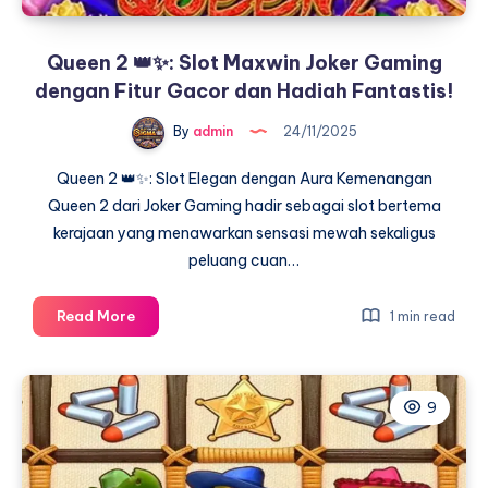
Harta
Karun
Queen 2 👑✨: Slot Maxwin Joker Gaming
Maxwin!
dengan Fitur Gacor dan Hadiah Fantastis!
By
admin
24/11/2025
Queen 2 👑✨: Slot Elegan dengan Aura Kemenangan
Queen 2 dari Joker Gaming hadir sebagai slot bertema
kerajaan yang menawarkan sensasi mewah sekaligus
peluang cuan…
Queen
Read More
1 min read
2
👑
✨:
9
Slot
Maxwin
Joker