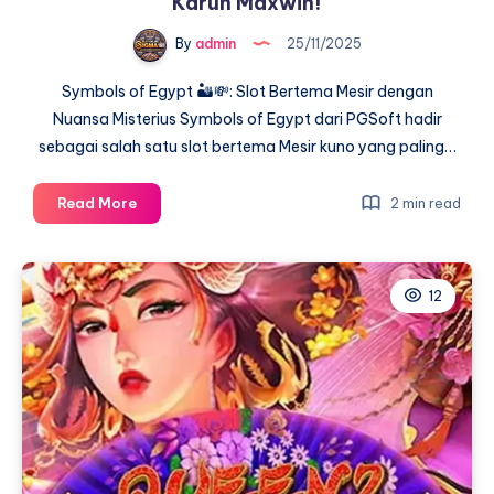
Karun Maxwin!
By
admin
25/11/2025
Symbols of Egypt 🏜️💸: Slot Bertema Mesir dengan
Nuansa Misterius Symbols of Egypt dari PGSoft hadir
sebagai salah satu slot bertema Mesir kuno yang paling…
Symbols
Read More
2 min read
of
Egypt
PGSoft
12
🏜️
💸:
Slot
Bertema
Mesir
yang
Siap
Menggali