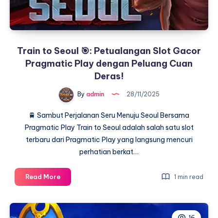
Setiap
Lantai!
Train to Seoul 🎯: Petualangan Slot Gacor
Pragmatic Play dengan Peluang Cuan
Deras!
By
admin
28/11/2025
🚆 Sambut Perjalanan Seru Menuju Seoul Bersama
Pragmatic Play Train to Seoul adalah salah satu slot
terbaru dari Pragmatic Play yang langsung mencuri
perhatian berkat…
Train
Read More
1 min read
to
Seoul
🎯:
16