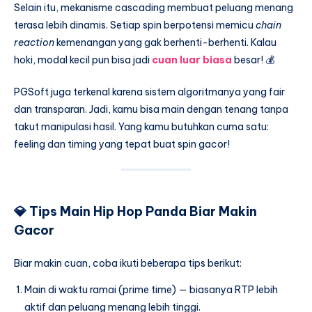
Selain itu, mekanisme cascading membuat peluang menang
terasa lebih dinamis. Setiap spin berpotensi memicu
chain
reaction
kemenangan yang gak berhenti-berhenti. Kalau
hoki, modal kecil pun bisa jadi
cuan luar biasa
besar! 💰
PGSoft juga terkenal karena sistem algoritmanya yang fair
dan transparan. Jadi, kamu bisa main dengan tenang tanpa
takut manipulasi hasil. Yang kamu butuhkan cuma satu:
feeling dan timing yang tepat buat spin gacor!
💎
Tips Main Hip Hop Panda Biar Makin
Gacor
Biar makin cuan, coba ikuti beberapa tips berikut:
Main di waktu ramai (prime time) — biasanya RTP lebih
aktif dan peluang menang lebih tinggi.