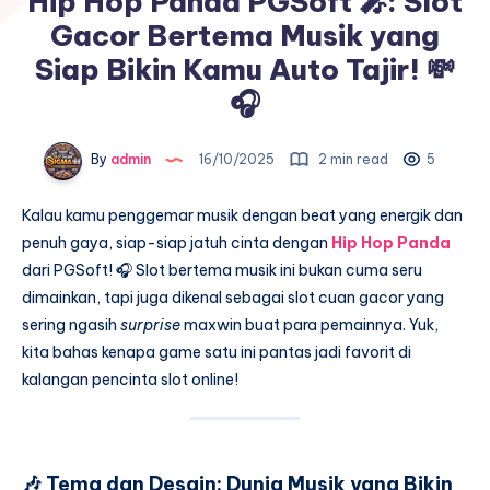
Hip Hop Panda PGSoft 🎤: Slot
Gacor Bertema Musik yang
Siap Bikin Kamu Auto Tajir! 💸
🎧
By
admin
16/10/2025
2 min read
5
Kalau kamu penggemar musik dengan beat yang energik dan
penuh gaya, siap-siap jatuh cinta dengan
Hip Hop Panda
dari PGSoft! 🎧 Slot bertema musik ini bukan cuma seru
dimainkan, tapi juga dikenal sebagai slot cuan gacor yang
sering ngasih
surprise
maxwin buat para pemainnya. Yuk,
kita bahas kenapa game satu ini pantas jadi favorit di
kalangan pencinta slot online!
🎶
Tema dan Desain: Dunia Musik yang Bikin