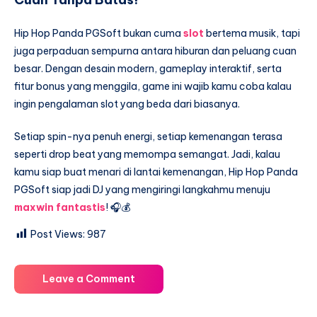
Hip Hop Panda PGSoft bukan cuma
slot
bertema musik, tapi
juga perpaduan sempurna antara hiburan dan peluang cuan
besar. Dengan desain modern, gameplay interaktif, serta
fitur bonus yang menggila, game ini wajib kamu coba kalau
ingin pengalaman slot yang beda dari biasanya.
Setiap spin-nya penuh energi, setiap kemenangan terasa
seperti drop beat yang memompa semangat. Jadi, kalau
kamu siap buat menari di lantai kemenangan, Hip Hop Panda
PGSoft siap jadi DJ yang mengiringi langkahmu menuju
maxwin fantastis
! 🎧💰
Post Views:
987
Leave a Comment