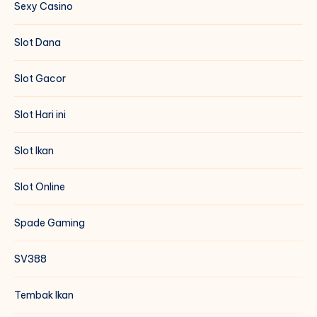
Sexy Casino
Slot Dana
Slot Gacor
Slot Hari ini
Slot Ikan
Slot Online
Spade Gaming
SV388
Tembak Ikan