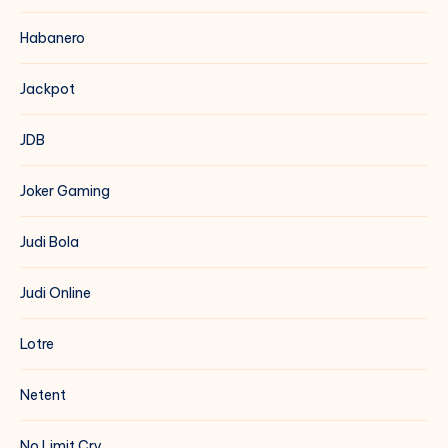
Habanero
Jackpot
JDB
Joker Gaming
Judi Bola
Judi Online
Lotre
Netent
No Limit Cry