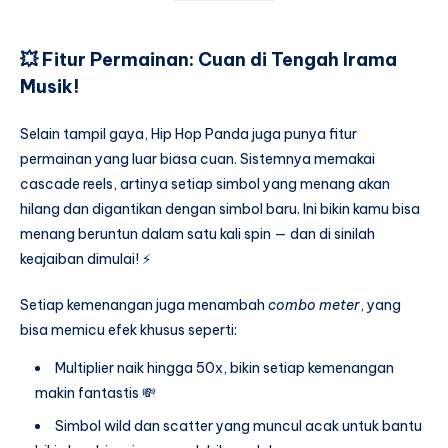
💥
Fitur Permainan: Cuan di Tengah Irama
Musik!
Selain tampil gaya, Hip Hop Panda juga punya fitur
permainan yang luar biasa cuan. Sistemnya memakai
cascade reels, artinya setiap simbol yang menang akan
hilang dan digantikan dengan simbol baru. Ini bikin kamu bisa
menang beruntun dalam satu kali spin — dan di sinilah
keajaiban dimulai! ⚡
Setiap kemenangan juga menambah
combo meter
, yang
bisa memicu efek khusus seperti:
Multiplier naik hingga 50x, bikin setiap kemenangan
makin fantastis 💸
Simbol wild dan scatter yang muncul acak untuk bantu