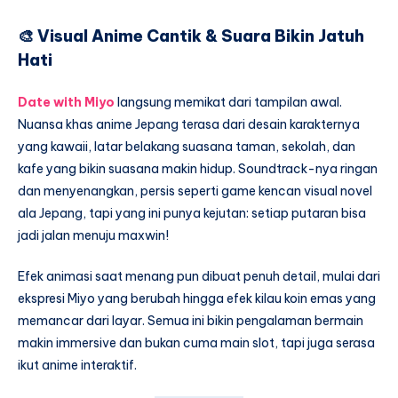
🎨 Visual Anime Cantik & Suara Bikin Jatuh
Hati
Date with Miyo
langsung memikat dari tampilan awal.
Nuansa khas anime Jepang terasa dari desain karakternya
yang kawaii, latar belakang suasana taman, sekolah, dan
kafe yang bikin suasana makin hidup. Soundtrack-nya ringan
dan menyenangkan, persis seperti game kencan visual novel
ala Jepang, tapi yang ini punya kejutan: setiap putaran bisa
jadi jalan menuju maxwin!
Efek animasi saat menang pun dibuat penuh detail, mulai dari
ekspresi Miyo yang berubah hingga efek kilau koin emas yang
memancar dari layar. Semua ini bikin pengalaman bermain
makin immersive dan bukan cuma main slot, tapi juga serasa
ikut anime interaktif.