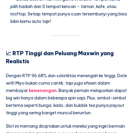
pilih hadiah dari 3 tempat kencan – taman, kafe, atau
rooftop. Setiap tempat punya cuan tersembunyi yang bisa
bikin kamu auto tajir!
📈 RTP Tinggi dan Peluang Maxwin yang
Realistis
Dengan RTP 96,68% dan volatilitas menengah ke tinggi, Date
with Miyo bukan cuma cantik, tapi juga efisien dalam
membayar
kemenangan
. Banyak pemain melaporkan dapat
big win hanya dalam beberapa spin saja. Plus, simbol-simbol
bertema seperti bunga, kado, dan bubble tea punya payout
tinggi yang sering banget muncul beruntun.
Slot ini memang diciptakan untuk mereka yang ingin bermain