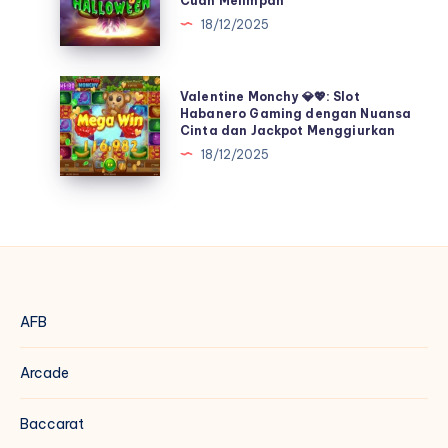
Cuan Melimpah
Puzzle
Habanero
Besar!
18/12/2025
Unik
🎰
dari
🎃:
Habanero
Slot
Valentine
Valentine Monchy 💎💖: Slot
Gaming
Gacor
Monchy
Habanero Gaming dengan Nuansa
Cinta dan Jackpot Menggiurkan
Bertema
💎
18/12/2025
Halloween
💖:
dengan
Slot
Cuan
Habanero
Melimpah
Gaming
dengan
Nuansa
Cinta
AFB
dan
Jackpot
Arcade
Menggiurkan
Baccarat