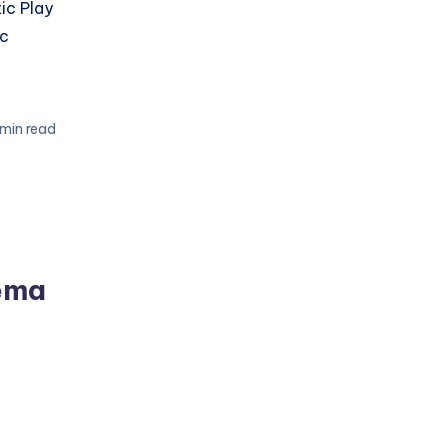
ic Play
ic
 min read
tema