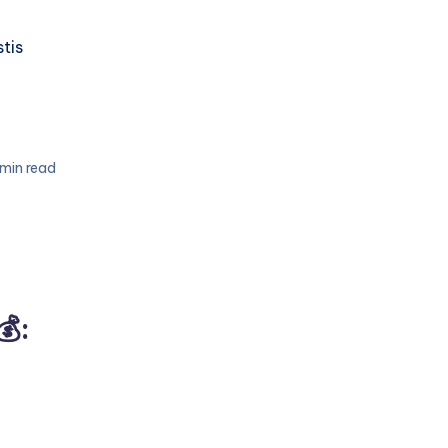
tis
min read
: