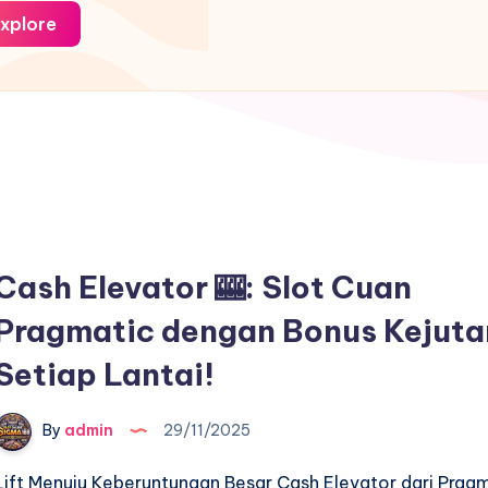
xplore
Cash Elevator 🎰: Slot Cuan
Pragmatic dengan Bonus Kejuta
Setiap Lantai!
By
admin
29/11/2025
Lift Menuju Keberuntungan Besar Cash Elevator dari Prag