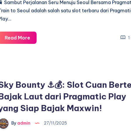
🚆 Sambut Perjalanan Seru Menuju Seoul Bersama Pragmat
Train to Seoul adalah salah satu slot terbaru dari Pragmat
Play…
Train
Read More
1
to
Seoul
🎯:
Petualangan
Slot
Sky Bounty ⚓💰: Slot Cuan Ber
Gacor
Bajak Laut dari Pragmatic Play
Pragmatic
Play
yang Siap Bajak Maxwin!
dengan
Peluang
By
admin
27/11/2025
Cuan