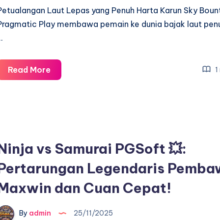
Deras!
Petualangan Laut Lepas yang Penuh Harta Karun Sky Bount
Pragmatic Play membawa pemain ke dunia bajak laut penu
…
Sky
Read More
1
Bounty
⚓
💰:
Slot
Cuan
Ninja vs Samurai PGSoft 💥:
Bertema
Pertarungan Legendaris Pemba
Bajak
Laut
Maxwin dan Cuan Cepat!
dari
Pragmatic
By
admin
25/11/2025