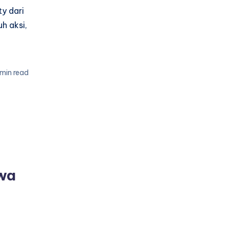
y dari
h aksi,
 min read
wa