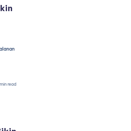
kin
Jalanan
min read