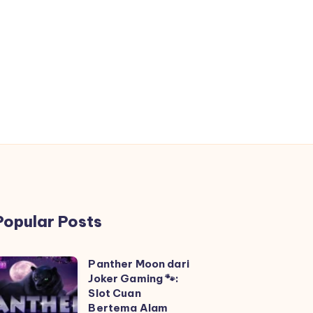
Popular Posts
Panther Moon dari
anther
Joker Gaming 🐾:
Moon
Slot Cuan
ari
Bertema Alam