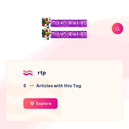
rtp
5
Articles with this Tag
Explore