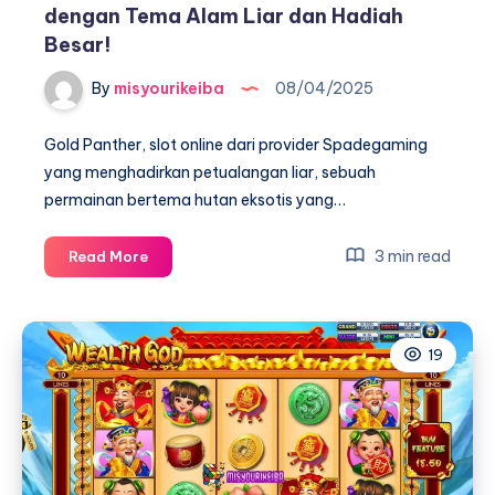
dengan Tema Alam Liar dan Hadiah
Besar!
By
misyourikeiba
08/04/2025
Gold Panther, slot online dari provider Spadegaming
yang menghadirkan petualangan liar, sebuah
permainan bertema hutan eksotis yang…
Gold
3 min read
Read More
Panther:
Slot
Online
19
Spadegaming
dengan
Tema
Alam
Liar
dan