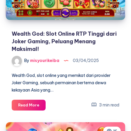
Hadiah
Besar!
Wealth God: Slot Online RTP Tinggi dari
Joker Gaming, Peluang Menang
Maksimal!
By
misyourikeiba
03/04/2025
Wealth God, slot online yang memikat dari provider
Joker Gaming, sebuah permainan bertema dewa
kekayaan Asia yang…
Wealth
3 min read
Read More
God:
Slot
Online
16