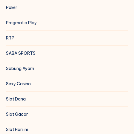
Poker
Pragmatic Play
RTP
SABA SPORTS
Sabung Ayam
Sexy Casino
Slot Dana
Slot Gacor
Slot Hari ini