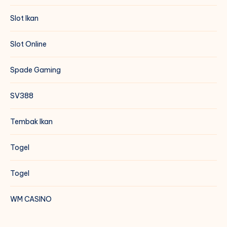
Slot Ikan
Slot Online
Spade Gaming
SV388
Tembak Ikan
Togel
Togel
WM CASINO