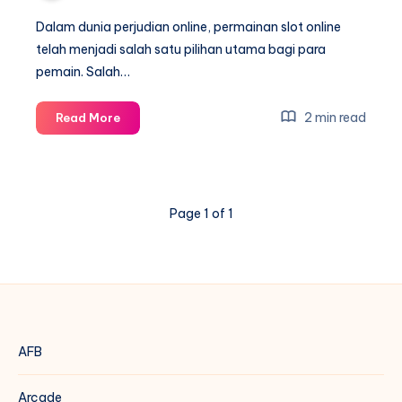
Dalam dunia perjudian online, permainan slot online
telah menjadi salah satu pilihan utama bagi para
pemain. Salah…
Leprechaun:
2 min read
Read More
Permainan
Slot
Online
Joker
Page 1 of 1
Gaming
dengan
Tingkat
Pengembalian
RTP
Tertinggi
AFB
Arcade