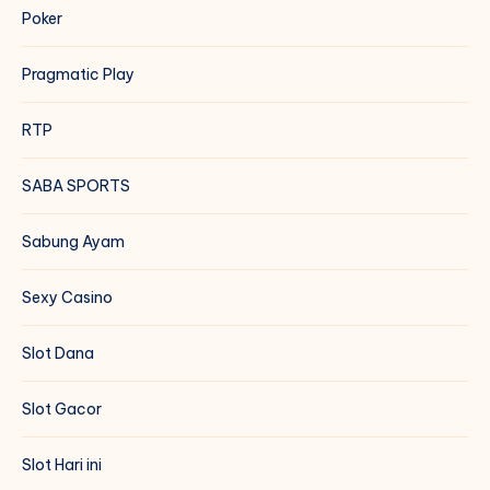
Poker
Pragmatic Play
RTP
SABA SPORTS
Sabung Ayam
Sexy Casino
Slot Dana
Slot Gacor
Slot Hari ini