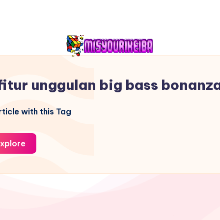
fitur unggulan big bass bonanz
ticle with this Tag
xplore